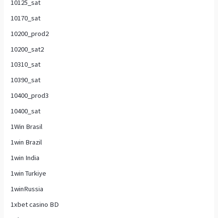
10125_sat
10170_sat
10200_prod2
10200_sat2
10310_sat
10390_sat
10400_prod3
10400_sat
1Win Brasil
1win Brazil
1win India
1win Turkiye
1winRussia
1xbet casino BD