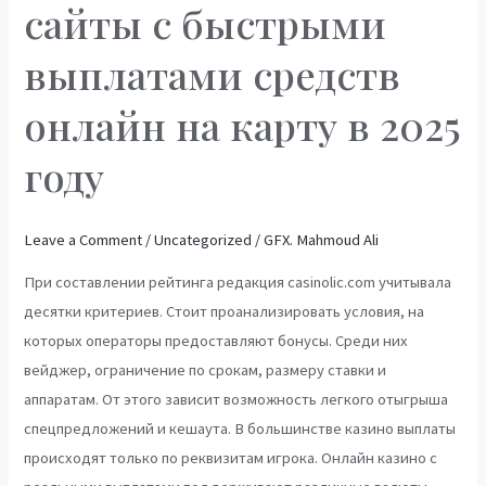
сайты с быстрыми
сайты
с
выплатами средств
быстрыми
выплатами
онлайн на карту в 2025
средств
онлайн
году
на
карту
Leave a Comment
/
Uncategorized
/
GFX. Mahmoud Ali
в
2025
При составлении рейтинга редакция casinolic.com учитывала
году
десятки критериев. Стоит проанализировать условия, на
которых операторы предоставляют бонусы. Среди них
вейджер, ограничение по срокам, размеру ставки и
аппаратам. От этого зависит возможность легкого отыгрыша
спецпредложений и кешаута. В большинстве казино выплаты
происходят только по реквизитам игрока. Онлайн казино с