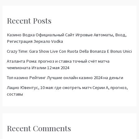
a
r
Recent Posts
c
h
Казино Водка Официальный Сайт Игровые Автоматы, Вход,
f
Регистрация Зеркало Vodka
o
Crazy Time: Gara Show Live Con Ruota Della Bonanza E Bonus Unici
r
Аталанта Рома: прогноз и ставка точный счёт матча
:
чемпионата Италии 12 мая 2024
Топ казино Рейтинг Лучшие онлайн казино 2024 на деньги
Лацио Ювентус, 10 мая: где смотреть матч Серии А, прогноз,
составы
Recent Comments