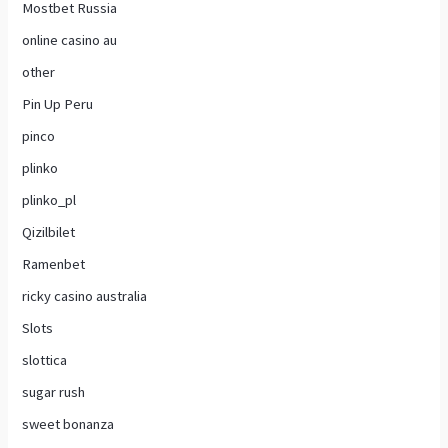
Mostbet Russia
online casino au
other
Pin Up Peru
pinco
plinko
plinko_pl
Qizilbilet
Ramenbet
ricky casino australia
Slots
slottica
sugar rush
sweet bonanza