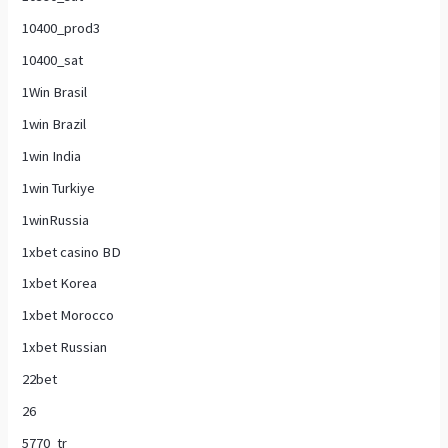
10400_prod3
10400_sat
1Win Brasil
1win Brazil
1win India
1win Turkiye
1winRussia
1xbet casino BD
1xbet Korea
1xbet Morocco
1xbet Russian
22bet
26
5770_tr