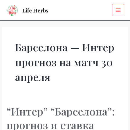
Skip
MAI
Life Herbs
to
MEN
content
Барселона — Интер
прогноз на матч 30
апреля
“Интер” “Барселона”:
“Интер”
“Барселона”:
прогноз и ставка
прогноз