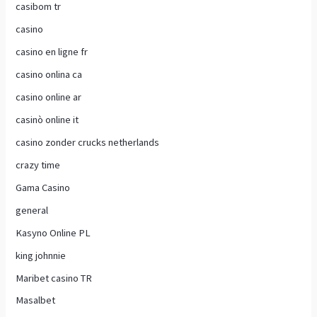
casibom tr
casino
casino en ligne fr
casino onlina ca
casino online ar
casinò online it
casino zonder crucks netherlands
crazy time
Gama Casino
general
Kasyno Online PL
king johnnie
Maribet casino TR
Masalbet