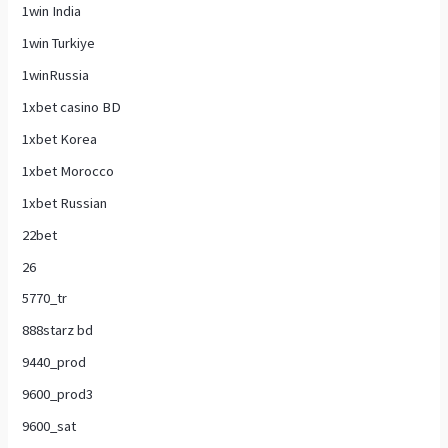
1win India
1win Turkiye
1winRussia
1xbet casino BD
1xbet Korea
1xbet Morocco
1xbet Russian
22bet
26
5770_tr
888starz bd
9440_prod
9600_prod3
9600_sat