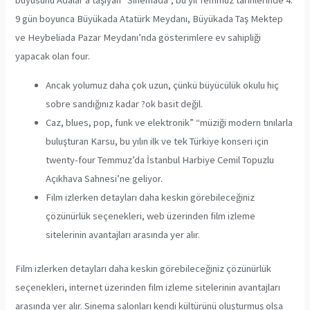
büyüsünü Adalar’a taşıyan “Sinemada”, bu yıl Temmuz tarihlerinde 4.
9 gün boyunca Büyükada Atatürk Meydanı, Büyükada Taş Mektep
ve Heybeliada Pazar Meydanı’nda gösterimlere ev sahipliği
yapacak olan four.
Ancak yolumuz daha çok uzun, çünkü büyücülük okulu hiç
sobre sandığınız kadar ?ok basit değil.
Caz, blues, pop, funk ve elektronik” “müziği modern tınılarla
buluşturan Karsu, bu yılın ilk ve tek Türkiye konseri için
twenty-four Temmuz’da İstanbul Harbiye Cemil Topuzlu
Açıkhava Sahnesi’ne geliyor.
Film izlerken detayları daha keskin görebileceğiniz
çözünürlük seçenekleri, web üzerinden film izleme
sitelerinin avantajları arasında yer alır.
Film izlerken detayları daha keskin görebileceğiniz çözünürlük
seçenekleri, internet üzerinden film izleme sitelerinin avantajları
arasında yer alır. Sinema salonları kendi kültürünü oluşturmuş olsa