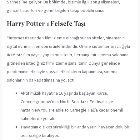
Sahnesi’ne geliyor. Bu bölümde, bizimle ilgili son gelişmeleri,
güncel haberleri ve genel bilgileri takip edebilirsiniz.
Harry Potter 1 Felsefe Taşı
“İnternet üzerinden film izleme olanağı sunan siteler, sinemanın
dijital evriminin en son ürünlerindendir. Online sistemler aracılığıyla
ücretsiz film yayını yapan bu siteler, herhangi bir sinema salonuna
gitmeden istediğiniz filmi izleme şansı tanır. Dünya genelinde
pandeminin etkisiyle sosyal etkinliklerin kapanması, sinema
salonlarının da kapatılmasına yol açtı.
Aktif müzik hayatına 16 yaşında başlayan Karsu,
Concertgebouw’dan North Sea Jazz Festival’a ve
hatta New You are able to Carnegie Hall’a kadar önemli
sahnelerde yer aldı.
Hayatının o sıkıcı sürekliliği bir anda yerini heyecan dolu bir
belirsizliğe bırakıyor.