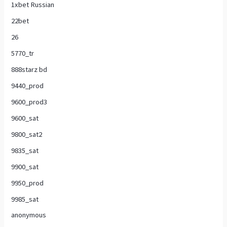
1xbet Russian
22bet
26
5770_tr
888starz bd
9440_prod
9600_prod3
9600_sat
9800_sat2
9835_sat
9900_sat
9950_prod
9985_sat
anonymous