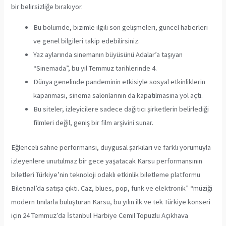
bir belirsizliğe bırakıyor.
Bu bölümde, bizimle ilgili son gelişmeleri, güncel haberleri
ve genel bilgileri takip edebilirsiniz.
Yaz aylarında sinemanın büyüsünü Adalar’a taşıyan
“Sinemada”, bu yıl Temmuz tarihlerinde 4.
Dünya genelinde pandeminin etkisiyle sosyal etkinliklerin
kapanması, sinema salonlarının da kapatılmasına yol açtı.
Bu siteler, izleyicilere sadece dağıtıcı şirketlerin belirlediği
filmleri değil, geniş bir film arşivini sunar.
Eğlenceli sahne performansı, duygusal şarkıları ve farklı yorumuyla
izleyenlere unutulmaz bir gece yaşatacak Karsu performansının
biletleri Türkiye’nin teknoloji odaklı etkinlik biletleme platformu
Biletinal’da satışa çıktı. Caz, blues, pop, funk ve elektronik” “müziği
modern tınılarla buluşturan Karsu, bu yılın ilk ve tek Türkiye konseri
için 24 Temmuz’da İstanbul Harbiye Cemil Topuzlu Açıkhava