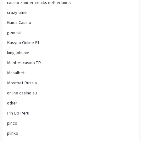
casino zonder crucks netherlands
crazy time
Gama Casino
general
Kasyno Online PL
king johnnie
Maribet casino TR
Masalbet
Mostbet Russia
online casino au
other
Pin Up Peru
pinco
plinko