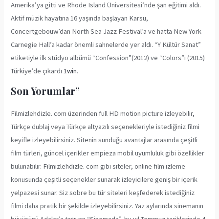
Amerika’ya gitti ve Rhode Island Üniversitesi’nde şan eğitimi aldı.
Aktif müzik hayatına 16 yaşında başlayan Karsu,
Concertgebouw’dan North Sea Jazz Festival’a ve hatta New York
Carnegie Hall’a kadar önemli sahnelerde yer aldı. “Y Kültür Sanat”
etiketiyle ilk stüdyo albümü “Confession”(2012) ve “Colors”ı (2015)
Türkiye’de çıkardı
1win
.
Son Yorumlar”
Filmizlehdizle. com üzerinden full HD motion picture izleyebilir,
Türkçe dublaj veya Türkçe altyazılı seçenekleriyle istediğiniz filmi
keyifle izleyebilirsiniz. Sitenin sunduğu avantajlar arasında çeşitli
film türleri, güncel içerikler empieza mobil uyumluluk gibi özellikler
bulunabilir. Filmizlehdizle. com gibi siteler, online film izleme
konusunda çeşitli seçenekler sunarak izleyicilere geniş bir içerik
yelpazesi sunar. Siz sobre bu tür siteleri keşfederek istediğiniz
filmi daha pratik bir şekilde izleyebilirsiniz. Yaz aylarında sinemanın