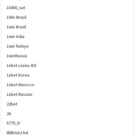
10400_sat
1Win Brasil
1win Brazil
1win India
1win Turkiye
1winRussia
1xbet casino BD
1xbet Korea
1xbet Morocco
1xbet Russian
22bet
26
5770_tr
888starz bd