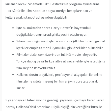
kullanabilecek. Sinemada Film Festivali’nin program ayrıntılarına
İBB Kültür ile Film Koop’un sosyal medya hesaplarından ve
kultursanat. istanbul adresinden ulaşılabilir.
İşte bu noktadan sonra Harry Potter’ın hayatındaki
değişiklikler, onun sıradışı hikayesini oluşturuyor.
Sitenin sunduğu avantajlar arasında çeşitli film türleri, güncel
içerikler empieza mobil uyumluluk gibi özellikler bulunabilir.
Filmizlehdizle. com üzerinden full HD movie izleyebilir,
Türkçe dublaj veya Türkçe altyazılı seçenekleriyle istediğiniz
filmi keyifle izleyebilirsiniz.
Kullanıcı dostu arayüzleri, profesyonel altyapıları ile online
film izleme siteleri, geniş bir film arşivini ücretsiz olarak
sunar.
8 yaşındayken televizyonda gördüğü piyanoyu çalmaya karar veren
Karsu, Hollanda’daki Amerikan Büyükelçiliği’nin verdiği bir burs ile