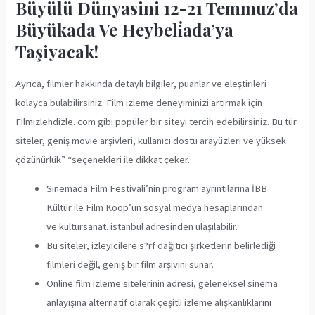
Büyülü Dünyasini 12-21 Temmuz’da
Büyükada Ve Heybeli̇ada’ya
Taşiyacak!
Ayrıca, filmler hakkında detaylı bilgiler, puanlar ve eleştirileri
kolayca bulabilirsiniz. Film izleme deneyiminizi artırmak için
Filmizlehdizle. com gibi popüler bir siteyi tercih edebilirsiniz. Bu tür
siteler, geniş movie arşivleri, kullanıcı dostu arayüzleri ve yüksek
çözünürlük” “seçenekleri ile dikkat çeker.
Sinemada Film Festivali’nin program ayrıntılarına İBB
Kültür ile Film Koop’un sosyal medya hesaplarından
ve kultursanat. istanbul adresinden ulaşılabilir.
Bu siteler, izleyicilere s?rf dağıtıcı şirketlerin belirlediği
filmleri değil, geniş bir film arşivini sunar.
Online film izleme sitelerinin adresi, geleneksel sinema
anlayışına alternatif olarak çeşitli izleme alışkanlıklarını