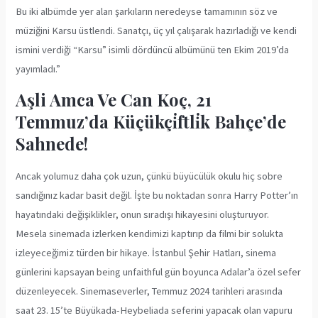
Bu iki albümde yer alan şarkıların neredeyse tamamının söz ve
müziğini Karsu üstlendi. Sanatçı, üç yıl çalışarak hazırladığı ve kendi
ismini verdiği “Karsu” isimli dördüncü albümünü ten Ekim 2019’da
yayımladı.”
Aşli Amca Ve Can Koç, 21
Temmuz’da Küçükçi̇ftli̇k Bahçe’de
Sahnede!
Ancak yolumuz daha çok uzun, çünkü büyücülük okulu hiç sobre
sandığınız kadar basit değil. İşte bu noktadan sonra Harry Potter’ın
hayatındaki değişiklikler, onun sıradışı hikayesini oluşturuyor.
Mesela sinemada izlerken kendimizi kaptırıp da filmi bir solukta
izleyeceğimiz türden bir hikaye. İstanbul Şehir Hatları, sinema
günlerini kapsayan being unfaithful gün boyunca Adalar’a özel sefer
düzenleyecek. Sinemaseverler, Temmuz 2024 tarihleri arasında
saat 23. 15’te Büyükada-Heybeliada seferini yapacak olan vapuru