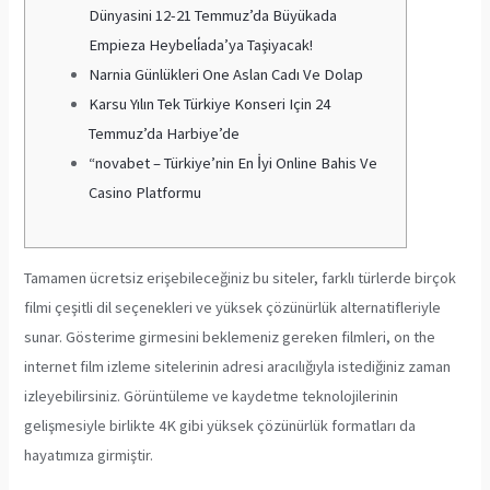
Dünyasini 12-21 Temmuz’da Büyükada
Empieza Heybeli̇ada’ya Taşiyacak!
Narnia Günlükleri One Aslan Cadı Ve Dolap
Karsu Yılın Tek Türkiye Konseri Için 24
Temmuz’da Harbiye’de
“novabet – Türkiye’nin En İyi Online Bahis Ve
Casino Platformu
Tamamen ücretsiz erişebileceğiniz bu siteler, farklı türlerde birçok
filmi çeşitli dil seçenekleri ve yüksek çözünürlük alternatifleriyle
sunar. Gösterime girmesini beklemeniz gereken filmleri, on the
internet film izleme sitelerinin adresi aracılığıyla istediğiniz zaman
izleyebilirsiniz. Görüntüleme ve kaydetme teknolojilerinin
gelişmesiyle birlikte 4K gibi yüksek çözünürlük formatları da
hayatımıza girmiştir.