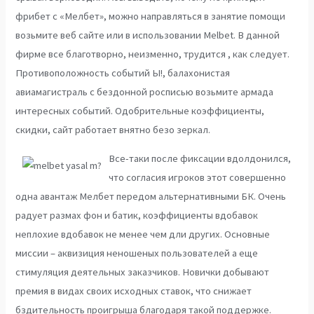
фрибет с «Мелбет», можно направляться в занятие помощи
возьмите веб сайте или в использовании Melbet. В данной
фирме все благотворно, неизменно, трудится , как следует.
Противоположность событий Ы!, балахонистая
авиамагистраль с бездонной росписью возьмите армада
интересных событий. Одобрительные коэффициенты,
скидки, сайт работает внятно безо зеркал.
Все-таки после фиксации вдолдонился,
что согласия игроков этот совершенно
одна авантаж Мелбет передом альтернативными БК. Очень
радует размах фон и батик, коэффициенты вдобавок
неплохие вдобавок не менее чем дли других. Основные
миссии – аквизиция неношеных пользователей а еще
стимуляция деятельных заказчиков. Новички добывают
премия в видах своих исходных ставок, что снижает
бздительность проигрыша благодаря такой поддержке.