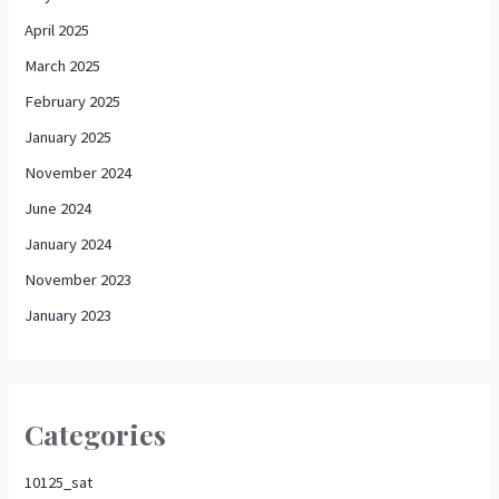
April 2025
March 2025
February 2025
January 2025
November 2024
June 2024
January 2024
November 2023
January 2023
Categories
10125_sat