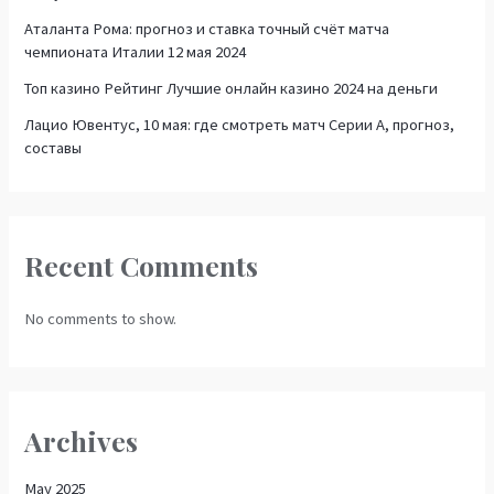
Аталанта Рома: прогноз и ставка точный счёт матча
чемпионата Италии 12 мая 2024
Топ казино Рейтинг Лучшие онлайн казино 2024 на деньги
Лацио Ювентус, 10 мая: где смотреть матч Серии А, прогноз,
составы
Recent Comments
No comments to show.
Archives
May 2025