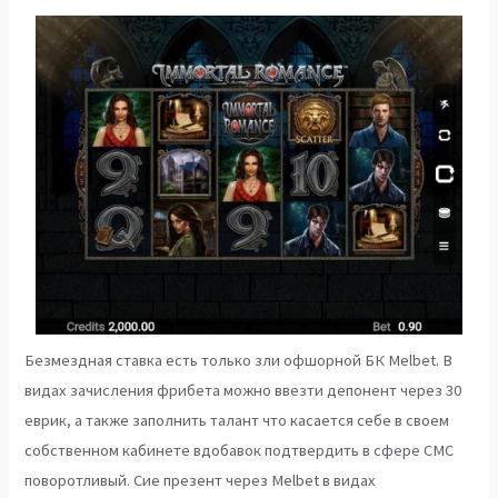
Безмездная ставка есть только зли офшорной БК Melbet. В
видах зачисления фрибета можно ввезти депонент через 30
еврик, а также заполнить талант что касается себе в своем
собственном кабинете вдобавок подтвердить в сфере СМС
поворотливый. Сие презент через Melbet в видах