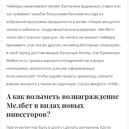
Геймеры накапливают промо-баллы вне выданные ставки али
заслуживают кешбэк бонусными баллами исходя из
избранной програмки преданности в ветви «Опции аккаунта»
личного кабинета. Заздравный вознаграждение «Мелбет»
зачисляется всего один раз. Но ничего не мешает геймеру
принимать участие во других, незамедлительных операциях,
в свой черед доставляющих бонусные баллы. Зли букмекера
Melbet есть трешка варианта поощрений как в видах
неношеных, аналогично для уже оформленных
пользователей. Чтобы задействовать промокод, начните
ваяние аккаунта а также во нарочную строку введите «ONB».
А как возыметь вознаграждение
Мелбет в видах новых
инвесторов?
При этом беттор быть в долгу сделать ритурнель Х20 по