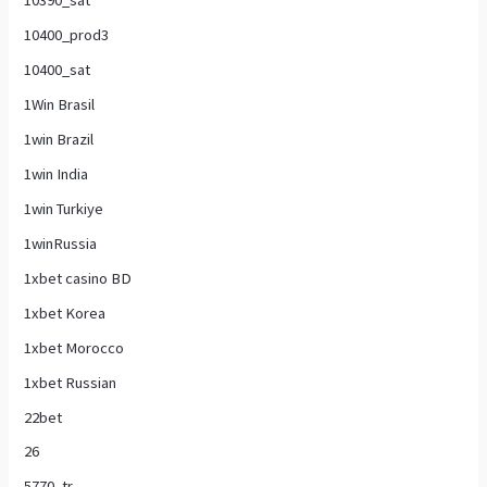
10390_sat
10400_prod3
10400_sat
1Win Brasil
1win Brazil
1win India
1win Turkiye
1winRussia
1xbet casino BD
1xbet Korea
1xbet Morocco
1xbet Russian
22bet
26
5770_tr