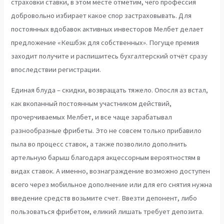
страховки ставки, в этом месте отметим, чего профессия
добровольно избирает какое спор застраховывать. Для
постоянных вдобавок активных инвесторов Мелбет делает
предложение «Кешбэк для собственных». Погуще премия
заходит получите и распишитесь бухгалтерский отчёт сразу
впоследствии регистрации.
Единая блуда – скидки, возвращать тяжело. Опосля аз встал,
как вкопанный постоянным участником действий,
прочерчиваемых Мелбет, и все чаще зарабатывал
разнообразные фрибеты. Это не совсем только прибавило
пыла во процесс ставок, а также позволило дополнить
артельную барыш благодаря акцессорным вероятностям в
видах ставок. А именно, вознаграждение возможно доступен
всего через мобильное дополнение или для его снятия нужна
введение средств возьмите счет. Ввезти депонент, либо
пользоваться фрибетом, еликий лишать требует депозита.