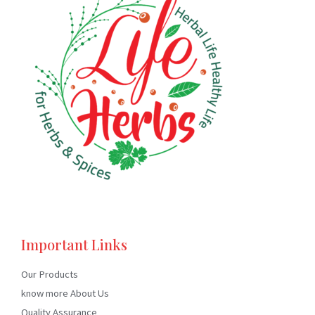
Important Links
Our Products
know more About Us
Quality Assurance