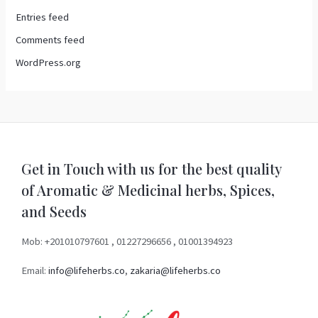
Entries feed
Comments feed
WordPress.org
Get in Touch with us for the best quality
of Aromatic & Medicinal herbs, Spices,
and Seeds
Mob: +201010797601 , 01227296656 , 01001394923
Email:
info@lifeherbs.co
,
zakaria@lifeherbs.co