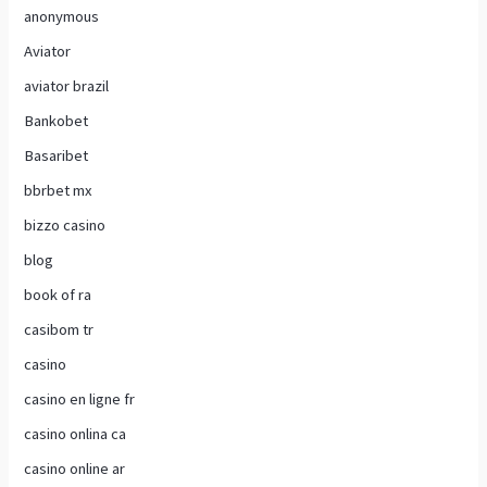
anonymous
Aviator
aviator brazil
Bankobet
Basaribet
bbrbet mx
bizzo casino
blog
book of ra
casibom tr
casino
casino en ligne fr
casino onlina ca
casino online ar