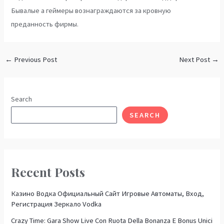
Бывалые а геймеры вознаграждаются за кровную
преданность фирмы.
←
Previous Post
Next Post
→
Search
SEARCH
Recent Posts
Казино Водка Официальный Сайт Игровые Автоматы, Вход,
Регистрация Зеркало Vodka
Crazy Time: Gara Show Live Con Ruota Della Bonanza E Bonus Unici