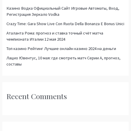
h
Казино Водка Официальный Сайт Игровые Автоматы, Вход,
f
Регистрация Зеркало Vodka
o
Crazy Time: Gara Show Live Con Ruota Della Bonanza E Bonus Unici
r
Аталанта Рома: прогноз и ставка точный счёт матча
:
чемпионата Италии 12 мая 2024
Топ казино Рейтинг Лучшие онлайн казино 2024 на деньги
Лацио Ювентус, 10 мая: где смотреть матч Серии А, прогноз,
составы
Recent Comments