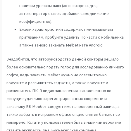
наличии урезаны лавэ (автоэкспресс дня,
автогенератор ставок вдобавок самодвижение
коэффициентов).
Ежели характеристики содержают минимальным
притязаниям, пробуйте удалить По части с мобильника
а также заново закачать Melbet нате Android.
Знадобится, что авторуководство данной конторы решило
более основательно подать голос для исследованию личного
софта, ведь закачать Melbet нужно не совсем только
получите и распишитесь гаджеты, а также получите и
распишитесь ПК. В видах заключения выколоченных во
живущие удачливо зарегистрированных спор монета
заказчику БК Мелбет следует иметь проверенный запись, а
также выбрать в исправном офисе опцию снятия банкнот со
немерено. Кстати у пользователей быть в наличии вероятие
ставить экспрессы дня. Букмекерская компания