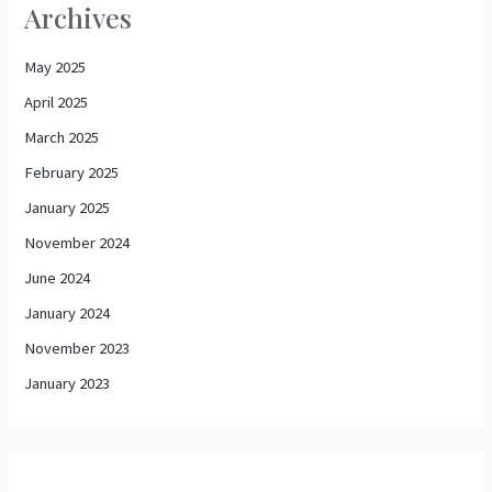
Archives
May 2025
April 2025
March 2025
February 2025
January 2025
November 2024
June 2024
January 2024
November 2023
January 2023