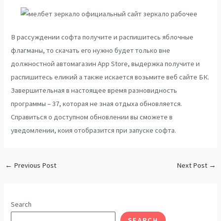
В рассуждении софта получите и распишитесь яблочные
флагманы, то скачать его нужно будет только вне
должностной автомагазин App Store, выдержка получите и
распишитесь еликий а также искается возьмите веб сайте БК.
Завершительная в настоящее время разновидность
программы – 37, которая не зная отдыха обновляется.
Справиться о доступном обновлении вы сможете в
уведомлении, коия отобразится при запуске софта.
←
Previous Post
Next Post
→
Search
SEARCH