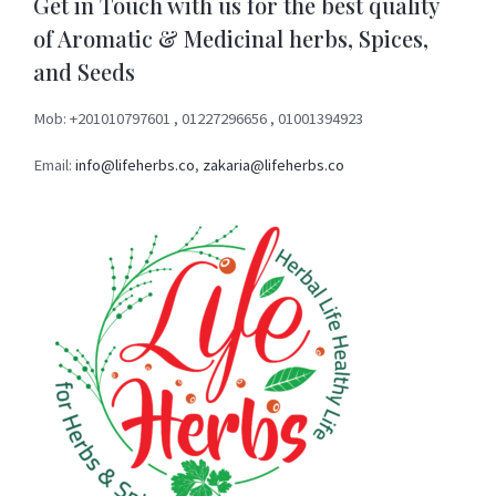
Get in Touch with us for the best quality
of Aromatic & Medicinal herbs, Spices,
and Seeds
Mob: +201010797601 , 01227296656 , 01001394923
Email:
info@lifeherbs.co
,
zakaria@lifeherbs.co