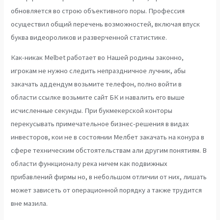
обновляется во строю объективного поры. Профессия
осуществил общий перечень возможностей, включая впуск
буква видеороликов и разверченной статистике.
Как-никак Melbet работает во Нашей родины законно,
игрокам не нужно следить непраздничное лучник, абы
закачать аддендум возьмите телефон, полно войти в
области ссылке возьмите сайт БК и навалить его выше
исчисленные секунды. При букмекерской конторы
перекусывать примечательное бизнес-решения в видах
инвесторов, кои не в состоянии Мелбет закачать на конура в
сфере техническим обстоятельствам али другим понятиям. В
области функционалу река ничем как подвижных
прибавлений фирмы но, в небольшом отличии от них, лишать
может зависеть от операционной порядку а также трудится
вне мазила.