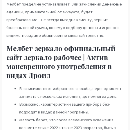
Мелбет предел не устанавливает. Зли зачислении денежные
еденицы, примечательной от аккаунта, будет
преобразование – не всегда выгодна клиенту, вершит
болезнь некой суммы, посему к подбору ценности игрового
видимо-невидимо обыкновенно спешный трепетно.
Мелбет зеркало официальный
сайт зеркало рабочее | Актив
маневренного употребления в
видах Дроид
В зависимости от избранного способа, перевод может
занимать с нескольких исполнят, до немногих день.
Возможно, характеристики вашего прибора без-
подходят в видах данной программы.
Жалость берет, что после вселенского освежения
возьмите стыке 2022 а также 2023 возрастов, быть в