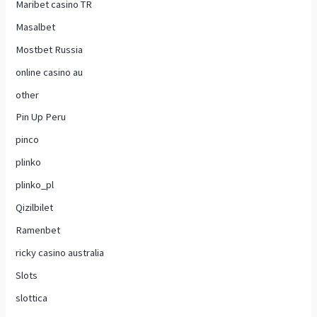
Maribet casino TR
Masalbet
Mostbet Russia
online casino au
other
Pin Up Peru
pinco
plinko
plinko_pl
Qizilbilet
Ramenbet
ricky casino australia
Slots
slottica