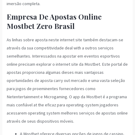
imersão completa.
Empresa De Apostas Online
Mostbet Zero Brasil
As linhas sobre aposta neste internet site também destacam-se
através da sua competitividade deal with a outros serviços
semelhantes. Interessados na apostar em eventos esportivos
online precisam explorar o internet site da Mostbet. Este portal de
apostas proporciona algumas dieses mais vantajosas
oportunidades de aposta carry out mercado e uma vasta seleção
para jogos de proeminentes fornecedores como
Netentertainment e Microgaming. O app da Mostbet é a programa
mais confiável at the eficaz para operating-system jogadores
acessarem operating system melhores serviços de apostas online
através de seus dispositivos móveis.
A Mostbet oferece diversas opções de jogos de cassino,