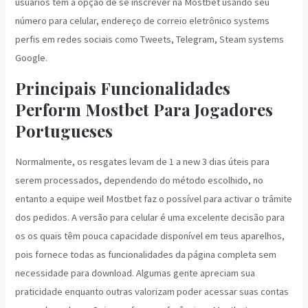
usuários têm a opção de se inscrever na Mostbet usando seu
número para celular, endereço de correio eletrônico systems
perfis em redes sociais como Tweets, Telegram, Steam systems
Google.
Principais Funcionalidades
Perform Mostbet Para Jogadores
Portugueses
Normalmente, os resgates levam de 1 a new 3 dias úteis para
serem processados, dependendo do método escolhido, no
entanto a equipe weil Mostbet faz o possível para activar o trâmite
dos pedidos. A versão para celular é uma excelente decisão para
os os quais têm pouca capacidade disponível em teus aparelhos,
pois fornece todas as funcionalidades da página completa sem
necessidade para download. Algumas gente apreciam sua
praticidade enquanto outras valorizam poder acessar suas contas