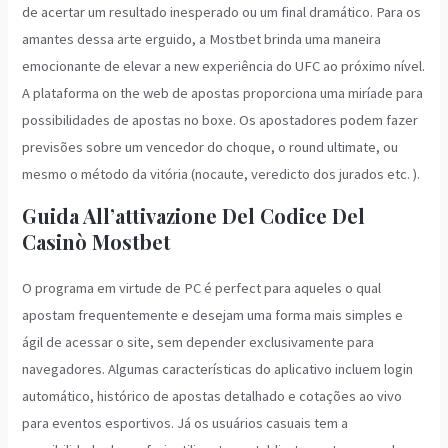
de acertar um resultado inesperado ou um final dramático. Para os
amantes dessa arte erguido, a Mostbet brinda uma maneira
emocionante de elevar a new experiência do UFC ao próximo nível.
A plataforma on the web de apostas proporciona uma miríade para
possibilidades de apostas no boxe. Os apostadores podem fazer
previsões sobre um vencedor do choque, o round ultimate, ou
mesmo o método da vitória (nocaute, veredicto dos jurados etc. ).
Guida All’attivazione Del Codice Del
Casinò Mostbet
O programa em virtude de PC é perfect para aqueles o qual
apostam frequentemente e desejam uma forma mais simples e
ágil de acessar o site, sem depender exclusivamente para
navegadores. Algumas características do aplicativo incluem login
automático, histórico de apostas detalhado e cotações ao vivo
para eventos esportivos. Já os usuários casuais tem a