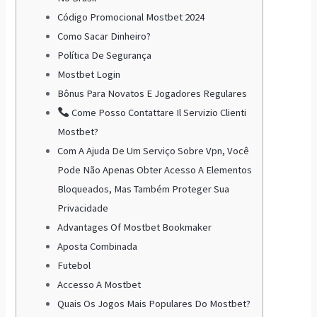
Código Promocional Mostbet 2024
Como Sacar Dinheiro?
Política De Segurança
Mostbet Login
Bônus Para Novatos E Jogadores Regulares
Come Posso Contattare Il Servizio Clienti
Mostbet?
Com A Ajuda De Um Serviço Sobre Vpn, Você
Pode Não Apenas Obter Acesso A Elementos
Bloqueados, Mas Também Proteger Sua
Privacidade
Advantages Of Mostbet Bookmaker
Aposta Combinada
Futebol
Accesso A Mostbet
Quais Os Jogos Mais Populares Do Mostbet?