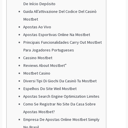
De Início Depósito
Guida All’attivazione Del Codice Del Casinò
Mostbet
Apostas Ao Vivo
Apostas Esportivas Online Na Mostbet
Principais Funcionalidades Carry Out Mostbet
Para Jogadores Portugueses
Cassino Mostbet
Reviews About Mostbet”
Mostbet Casino
Diversi Tipi Di Giochi Da Casinò Tu Mostbet
Espelhos Do Site Weil Mostbet
Apostas Search Engine Optimization Limites
Como Se Registrar No Site Da Casa Sobre
Apostas Mostbet?
Empresa De Apostas Online Mostbet Simply
No Brasil