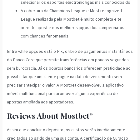
selecionar os esportes electronic ligas mais conocidos do
A cobertura da Champions League e Most recognized
League realizada pela Mostbet é muito completa e te
permite apostar nos melhores jogos dos campeonatos
com chances fenomenais.
Entre while opções está o Pix, o libro de pagamentos instantâneos
do Banco Core que permite transferências em poucos segundos
sem burocracia. Já os boletos bancários oferecem praticidade ao
possibilitar que um cliente pague na data de vencimento sem
precisar antecipar o valor. A Mostbet desenvolveu 1 aplicativo
móvel multifuncional para promover alguma experiência de
apostas ampliada aos apostadores.
Reviews About Mostbet”
Assim que concluir o depósito, os custos serão imediatamente
creditados ao saldo de uma sua conta. A certificação de Curaçao