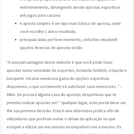
entretenimento, abrangendo desde apostas esportivas
até jogos para cassino.
A aposta simples é um tipo mais básico de aposta, onde
você escolhe 1 único resultado.
principais lutas perform momento, cinturões elizabeth
opções diversas de apostas estão
“A avismal vantagem deste website é que você pode fazer
apostas numa variedade de esportes, incluindo futebol, críquete e
basquete. Há uma numerosa gama de opções esportivas
disponíveis, u que certamente irá satisfazer seus interesses. ” –
Mike. Se procura alguma casa de apostas desportivas que te
permita realizar apostas em” “qualquer lugar, este portal deve ser
the sua primeira decisão. Esta é uma alternativa prática afin de
utilizadores que prefiram evitar o obtain da aplicação ou que
estejam a utilizar um mecanismo incompatível com a mesma. Os