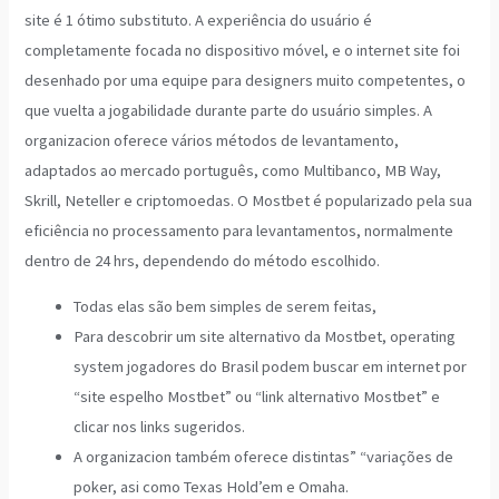
site é 1 ótimo substituto. A experiência do usuário é
completamente focada no dispositivo móvel, e o internet site foi
desenhado por uma equipe para designers muito competentes, o
que vuelta a jogabilidade durante parte do usuário simples. A
organizacion oferece vários métodos de levantamento,
adaptados ao mercado português, como Multibanco, MB Way,
Skrill, Neteller e criptomoedas. O Mostbet é popularizado pela sua
eficiência no processamento para levantamentos, normalmente
dentro de 24 hrs, dependendo do método escolhido.
Todas elas são bem simples de serem feitas,
Para descobrir um site alternativo da Mostbet, operating
system jogadores do Brasil podem buscar em internet por
“site espelho Mostbet” ou “link alternativo Mostbet” e
clicar nos links sugeridos.
A organizacion também oferece distintas” “variações de
poker, asi como Texas Hold’em e Omaha.