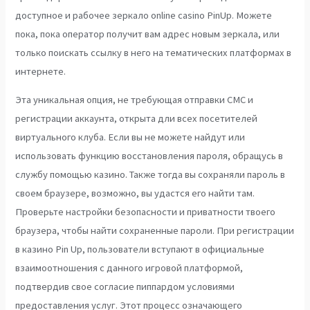
доступное и рабочее зеркало online casino PinUp. Можете
пока, пока оператор получит вам адрес новым зеркала, или
только поискать ссылку в него на тематических платформах в
интернете.
Эта уникальная опция, не требующая отправки СМС и
регистрации аккаунта, открыта дли всех посетителей
виртуального клуба. Если вы не можете найдут или
использовать функцию восстановления пароля, обращусь в
службу помощью казино. Также тогда вы сохраняли пароль в
своем браузере, возможно, вы удастся его найти там.
Проверьте настройки безопасности и приватности твоего
браузера, чтобы найти сохраненные пароли. При регистрации
в казино Pin Up, пользователи вступают в официальные
взаимоотношения с данного игровой платформой,
подтвердив свое согласие пиппардом условиями
предоставления услуг. Этот процесс означающего