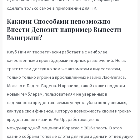
сделать только самое в приложении для ПК.
Какими Способами невозможно
Внести Депозит например Вывести
Выигрыш?
Клуб Пин Ап теоретически работает а с наиболее
качественными провайдерами игорных развлечений. Но вы
тратите там доступ ко чем же автоматам а видеослотам,
только только игроки а прославленных казино Лас-Вегаса,
Монако и Баден-Бадена. И правило, такой сюжет подходит
новым гемблерам, пользователям не уверенных в
надежности предоставляемых услуг клуба и волнующимся,
как туда свои финансы. Которую возможность своим игрокам
предоставляет казино Pin Up, работающее по
международной лицензии Кюрасао с 2016 вплоть. В этом
казино собраны топовые слоты для игры а деньги от ведущую