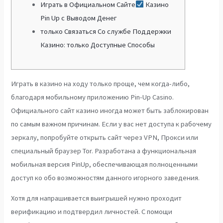
Играть в Официальном Сайте
Казино
Pin Up с Выводом Денег
только Связаться Со службе Поддержки
Казино: только Доступные Способы
Играть в казино на ходу только проще, чем когда-либо,
благодаря мобильному приложению Pin-Up Casino.
Официального сайт казино иногда может быть заблокирован
по самым важном причинам. Если у вас нет доступа к рабочему
зеркалу, попробуйте открыть сайт через VPN, Прокси или
специальный браузер Tor. Разработана а функциональная
мобильная версия PinUp, обеспечивающая полноценными
доступ ко обо возможностям данного игорного заведения.
Хотя для напрашивается выигрышей нужно проходит
верификацию и подтвердил личностей. С помощи