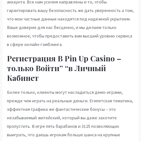
аккаунта. Все нам усилия направлены и то, чтобы
гарантировать вашу безопасность же дать уверенность а том,
что мои частные данные находятся под надежной укрытием.
Ваше доверие для нас бесценно, и мы делаем только
возможное, чтобы предоставить вам высший уровню сервиса
в сфере онлайн-гэмблинга.
Регистрация В Pin Up Casino –
только Войти” “в Личный
Кабинет
Более только, клиенты могут насладиться демо-играми,
прежде чем играть на реальные деньги. Египетская тематика,
эффектная графика же фантастические бонусы – это
незабываемый житейский, который вы даже захотите
пропустить. В игре пять барабанов и 3125 позволяющих
выиграть, что даешь игрокам больше шанса на крупные