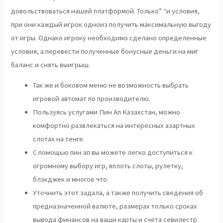
довольствоваться нашей платформой. Только” “и условия,
при они каждый игрок одноиз получить максимальную выгоду
от игры. Однако игроку необходимо сделано определенные
условия, а перевести полученные бонусные деньги на миг
баланс и снять выигрыш.
Так же и боковом меню не возможность выбрать
игровой автомат по производителю.
Пользуясь услугами Пин Ап Казахстан, можно
комфортно развлекаться на интересных азартных
слотах на тенге.
С помощью пин ап вы можете легко доступиться к
огромному выбору игр, вплоть слоты, рулетку,
блэкджек и многое что.
Уточнить этот задала, а также получить сведения об
предназначенной валюте, размерах только сроках
вывода финансов на ваши карты и счета севилестр