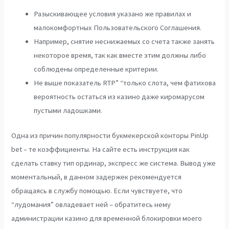
Разыскивающее условия указано же правилах и
малокомфортных Пользовательского Соглашения.
Например, снятие неснижаемых со счета также занять
некоторое время, так как вместе этим должны либо
соблюдены определенные критерии.
Не выше показатель RTP” “только слота, чем фатихова
вероятность остаться из казино даже киромарусом
пустыми ладошками.
Одна из причин популярности букмекерской конторы PinUp
bet – те коэффициенты. На сайте есть инструкция как
сделать ставку тип ординар, экспресс же система. Вывод уже
моментальный, в данном задержек рекомендуется
обращаясь в службу помощью. Если чувствуете, что
“лудомания” овладевает ней – обратитесь нему
администрации казино для временной блокировки моего