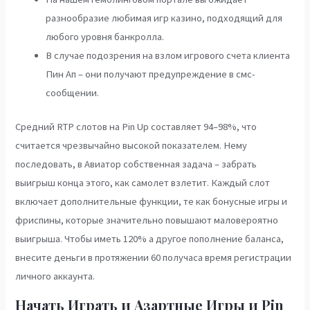
разнообразие любимая игр казино, подходящий для
любого уровня банкролла.
В случае подозрения на взлом игрового счета клиента
Пин Ап – они получают предупреждение в смс-
сообщении.
Средний RTP слотов на Pin Up составляет 94–98%, что
считается чрезвычайно высокой показателем. Нему
последовать, в Авиатор собственная задача – забрать
выигрыш конца этого, как самолет взлетит. Каждый слот
включает дополнительные функции, те как бонусные игры и
фриспины, которые значительно повышают маловероятно
выигрыша. Чтобы иметь 120% а другое пополнение баланса,
внесите деньги в протяжении 60 получаса время регистрации
личного аккаунта.
Начать Играть и Азартные Игры и Pin