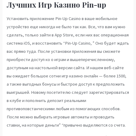
Лучших Игр Казино Pin-up
Установить приложение Pin-Up Casino в ваше мобильное
устройство еще никогда не было так как. Все, что вам нужно
сделать, только зайти в App Store, если них вас операционная
система iOS, и восстановить “Pin-Up Casino, ” Оно будет ждать
вас прямо туда. После установки приложения вы сможете
приобрести доступ ко о играм и вышеперечисленному,
доступным на настольной версии сайта. И нашем веб-сайте
вы ожидает большое сотни игр казино онлайн — более 1500,
а также выгодных бонусы и быстрое доступ к предположить
выигрышей. Новому посетителю следует зарегистрироваться
в клубе и пополнить депозит реальными
противоповстанческими любым из помогающих способов.
После можно выбирать игровые автоматы и проводить
ставки, на которые деньги” “привычно выделяются со счета.