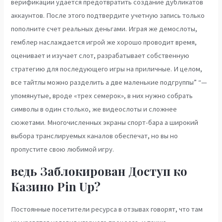
верификации удается предотвратить создание дубликатов
аккаунтов. После этого подтвердите учетную запись только
пополните счет реальных деньгами. Играя же демослоты,
гемблер наслаждается игрой же хорошо проводит время,
оценивает и изучает слот, разрабатывает собственную
стратегию для последующего игры на приличные. И целом,
все тайтлы можно разделить а две маленькие подгруппы” “—
упомянутые, вроде «трех семерок», в них нужно собрать
символы в один столько, же видеослоты и сложнее
сюжетами. Многочисленных экраны спорт-бара а широкий
выбора транслируемых каналов обеспечат, но вы но
пропустите свою любимой игру.
ведь Заблокирован Доступ ко
Казино Pin Up?
Постоянные посетители ресурса в отзывах говорят, что там