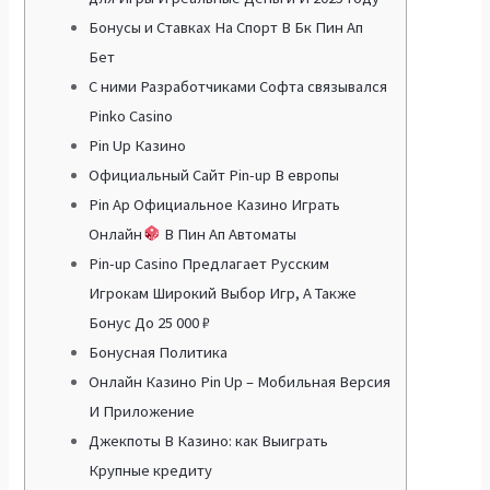
Бонусы и Ставках На Спорт В Бк Пин Ап
Бет
С ними Разработчиками Софта связывался
Pinko Casino
Pin Up Казино
Официальный Сайт Pin-up В европы
Pin Ap Официальное Казино Играть
Онлайн
В Пин Ап Автоматы
Pin-up Casino Предлагает Русским
Игрокам Широкий Выбор Игр, А Также
Бонус До 25 000 ₽
Бонусная Политика
Онлайн Казино Pin Up – Мобильная Версия
И Приложение
Джекпоты В Казино: как Выиграть
Крупные кредиту