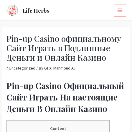
Skip
MAI
Life Herbs
to
MEN
content
Post
navigation
Pin-up Casino официальному
Сайт Играть в Подлинные
Деньги и Онлайн Казино
/
Uncategorized
/ By
GFX. Mahmoud Ali
Pin-up Casino Официальный
Сайт Играть На настоящие
Деньги В Онлайн Казино
Content