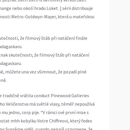
nge nebo okolí hradu Loket. ] sérii distribuuje
nosti Metro-Goldwyn-Mayer, která u mateřskou
tečnosti, že filmový štáb při natáčení finále
adagaskaru.
znak skutečnosti, že filmový štáb při natáčení
adagaskaru.
ně, můžete una vez všimnout, že pozadí plné
eně.
e tradičně vrátila conduct Pinewood Galleries
ho Veličenstva má světlé vlasy, téměř nepoužívá
mu jedno, corp pije. “V rámci své první mise s
tat mhh kobylku Votre Chiffreovi, který fedex
ino Suprême viděl, cuando nejspíš vzpomene, že