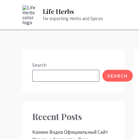
Skip
Life Herbs
to
for exporting Herbs and Spices
content
Po
na
Search
SEARCH
Recent Posts
Казино Водка Официальный Сайт