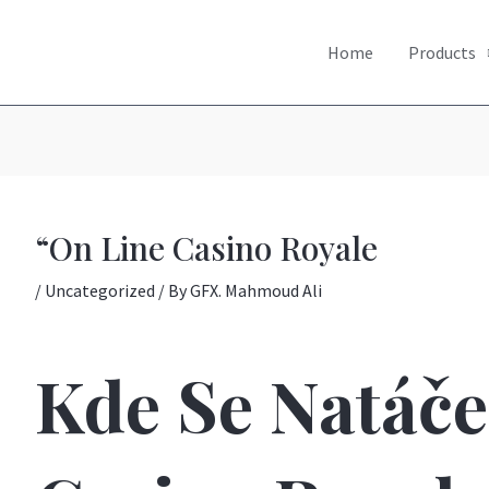
Home
Products
st
vigation
“On Line Casino Royale
/
Uncategorized
/ By
GFX. Mahmoud Ali
Kde Se Natáče