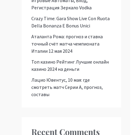
Игровые Автоматы, Вход,
Регистрация Зеркало Vodka
Crazy Time: Gara Show Live Con Ruota
Della Bonanza E Bonus Unici
Аталанта Рома: прогноз и ставка
точный счёт матча чемпионата
Италии 12 мая 2024
Топ казино Рейтинг Лучшие онлайн
казино 2024 на деньги
Лацио Ювентус, 10 мая: где
смотреть матч Серии А, прогноз,
составы
Recent Comments