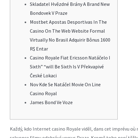
Skladatel Hvězdné Brány A Brand New
Bondovek V Praze
Mostbet Apostas Desportivas In The
Casino On The Web Website Formal
Virtually No Brasil Adquirir Bônus 1600
R$ Entar
Casino Royale Fiat Ericsson Natáčelo I
Sixth” “will Be Sixth Is V Překvapivé
České Lokaci
Nov Kde Se Natáčel Movie On Line
Casino Royal
James Bond Ve Voze
Každý, kdo Internet casino Royale viděl, dans cet imprévu où 
sekvence filmu odehrává versus Praze. Kromě toho není těžké p