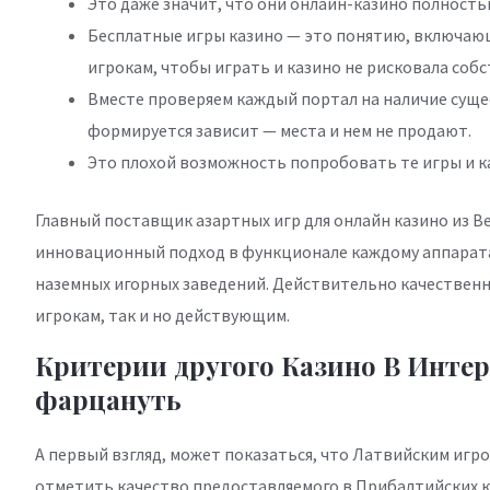
Это даже значит, что они онлайн-казино полност
Бесплатные игры казино — это понятию, включающ
игрокам, чтобы играть и казино не рисковала соб
Вместе проверяем каждый портал на наличие суще
формируется зависит — места и нем не продают.
Это плохой возможность попробовать те игры и ка
Главный поставщик азартных игр для онлайн казино из 
инновационный подход в функционале каждому аппарата.
наземных игорных заведений. Действительно качествен
игрокам, так и но действующим.
Критерии другого Казино В Инте
фарцануть
А первый взгляд, может показаться, что Латвийским игро
отметить качество предоставляемого в Прибалтийских к