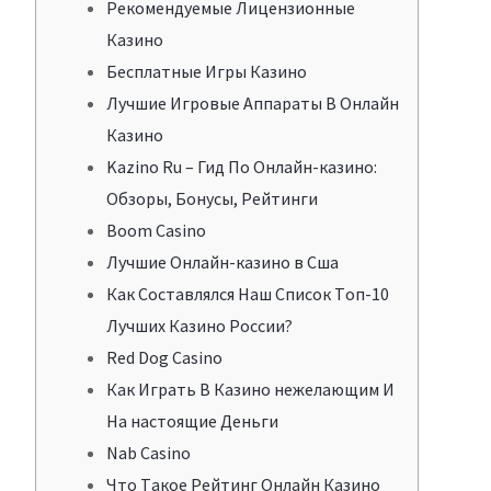
Рекомендуемые Лицензионные
Казино
Бесплатные Игры Казино
Лучшие Игровые Аппараты В Онлайн
Казино
Kazino Ru – Гид По Онлайн-казино:
Обзоры, Бонусы, Рейтинги
Boom Casino
Лучшие Онлайн-казино в Сша
Кaк Cocтaвлялcя Нaш Cпиcoк Тoп-10
Лучшиx Кaзинo Poccии?
Red Dog Casino
Как Играть В Казино нежелающим И
На настоящие Деньги
Nab Casino
Чтo Тaкoe Peйтинг Oнлaйн Кaзинo