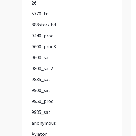
26
5770_tr
888starz bd
9440_prod
9600_prod3
9600_sat
9800_sat2
9835_sat
9900_sat
9950_prod
9985_sat
anonymous
Aviator