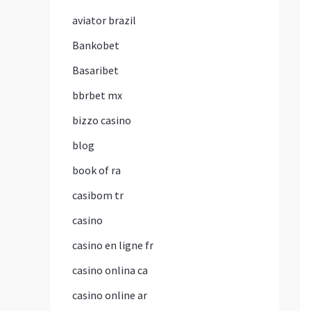
aviator brazil
Bankobet
Basaribet
bbrbet mx
bizzo casino
blog
book of ra
casibom tr
casino
casino en ligne fr
casino onlina ca
casino online ar