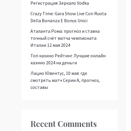
Регистрация Зеркало Vodka
Crazy Time: Gara Show Live Con Ruota
Della Bonanza E Bonus Unici
Аталанта Рома: прогноз и ставка
точный счёт матча чемпионата
Италии 12 мая 2024
Топ казино Рейтинг Лучшие онлайн
казино 2024 на деньги
Лацио Ювентус, 10 мая: где
смотреть матч Серии А, прогноз,
составы
Recent Comments