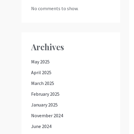
No comments to show.
Archives
May 2025
April 2025
March 2025
February 2025
January 2025
November 2024
June 2024