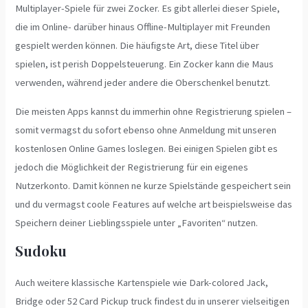
Multiplayer-Spiele für zwei Zocker. Es gibt allerlei dieser Spiele,
die im Online- darüber hinaus Offline-Multiplayer mit Freunden
gespielt werden können. Die häufigste Art, diese Titel über
spielen, ist perish Doppelsteuerung. Ein Zocker kann die Maus
verwenden, während jeder andere die Oberschenkel benutzt.
Die meisten Apps kannst du immerhin ohne Registrierung spielen –
somit vermagst du sofort ebenso ohne Anmeldung mit unseren
kostenlosen Online Games loslegen. Bei einigen Spielen gibt es
jedoch die Möglichkeit der Registrierung für ein eigenes
Nutzerkonto. Damit können ne kurze Spielstände gespeichert sein
und du vermagst coole Features auf welche art beispielsweise das
Speichern deiner Lieblingsspiele unter „Favoriten“ nutzen.
Sudoku
Auch weitere klassische Kartenspiele wie Dark-colored Jack,
Bridge oder 52 Card Pickup truck findest du in unserer vielseitigen