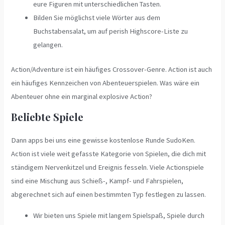
eure Figuren mit unterschiedlichen Tasten.
Bilden Sie möglichst viele Wörter aus dem
Buchstabensalat, um auf perish Highscore-Liste zu
gelangen.
Action/Adventure ist ein häufiges Crossover-Genre. Action ist auch
ein häufiges Kennzeichen von Abenteuerspielen. Was wäre ein
Abenteuer ohne ein marginal explosive Action?
Beliebte Spiele
Dann apps bei uns eine gewisse kostenlose Runde SudoKen.
Action ist viele weit gefasste Kategorie von Spielen, die dich mit
ständigem Nervenkitzel und Ereignis fesseln. Viele Actionspiele
sind eine Mischung aus Schieß-, Kampf- und Fahrspielen,
abgerechnet sich auf einen bestimmten Typ festlegen zu lassen.
Wir bieten uns Spiele mit langem Spielspaß, Spiele durch