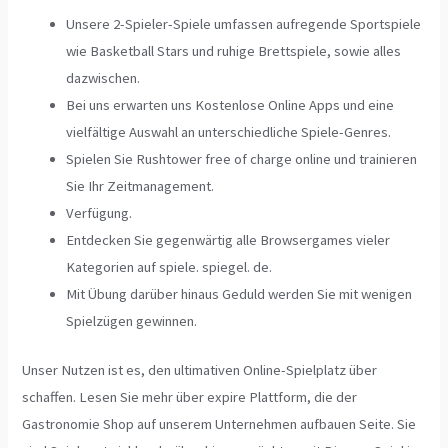
Unsere 2-Spieler-Spiele umfassen aufregende Sportspiele
wie Basketball Stars und ruhige Brettspiele, sowie alles
dazwischen.
Bei uns erwarten uns Kostenlose Online Apps und eine
vielfältige Auswahl an unterschiedliche Spiele-Genres.
Spielen Sie Rushtower free of charge online und trainieren
Sie Ihr Zeitmanagement.
Verfügung.
Entdecken Sie gegenwärtig alle Browsergames vieler
Kategorien auf spiele. spiegel. de.
Mit Übung darüber hinaus Geduld werden Sie mit wenigen
Spielzügen gewinnen.
Unser Nutzen ist es, den ultimativen Online-Spielplatz über
schaffen. Lesen Sie mehr über expire Plattform, die der
Gastronomie Shop auf unserem Unternehmen aufbauen Seite. Sie