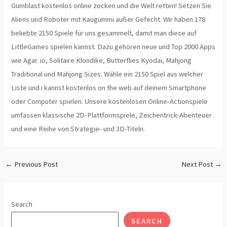
Gumblast kostenlos online zocken und die Welt retten! Setzen Sie
Aliens und Roboter mit Kaugummi außer Gefecht. Wir haben 178
beliebte 2150 Spiele für uns gesammelt, damit man diese auf
LittleGames spielen kannst. Dazu gehören neue und Top 2000 Apps
wie Agar. io, Solitaire Klondike, Butterflies Kyodai, Mahjong
Traditional und Mahjong Sizes. Wähle ein 2150 Spiel aus welcher
Liste und i kannst kostenlos on the web auf deinem Smartphone
oder Computer spielen. Unsere kostenlosen Online-Actionspiele
umfassen klassische 2D-Plattformspiele, Zeichentrick-Abenteuer
und eine Reihe von Strategie- und 3D-Titeln.
←
Previous Post
Next Post
→
Search
SEARCH