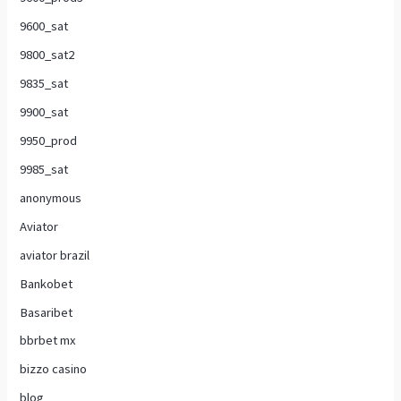
9600_sat
9800_sat2
9835_sat
9900_sat
9950_prod
9985_sat
anonymous
Aviator
aviator brazil
Bankobet
Basaribet
bbrbet mx
bizzo casino
blog