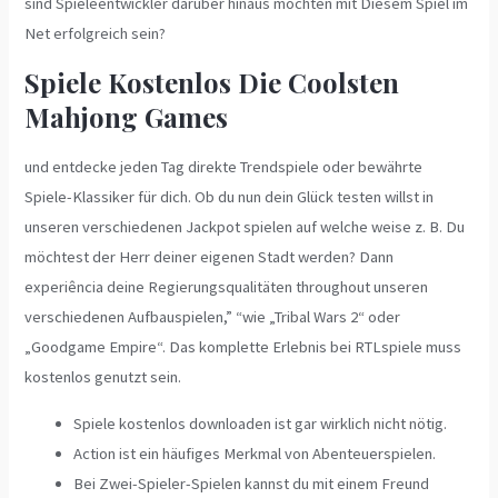
sind Spieleentwickler darüber hinaus möchten mit Diesem Spiel im
Net erfolgreich sein?
Spiele Kostenlos Die Coolsten
Mahjong Games
und entdecke jeden Tag direkte Trendspiele oder bewährte
Spiele-Klassiker für dich. Ob du nun dein Glück testen willst in
unseren verschiedenen Jackpot spielen auf welche weise z. B. Du
möchtest der Herr deiner eigenen Stadt werden? Dann
experiência deine Regierungsqualitäten throughout unseren
verschiedenen Aufbauspielen,” “wie „Tribal Wars 2“ oder
„Goodgame Empire“. Das komplette Erlebnis bei RTLspiele muss
kostenlos genutzt sein.
Spiele kostenlos downloaden ist gar wirklich nicht nötig.
Action ist ein häufiges Merkmal von Abenteuerspielen.
Bei Zwei-Spieler-Spielen kannst du mit einem Freund