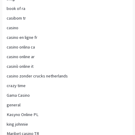
book of ra
casibom tr
casino
casino en ligne fr
casino onlina ca
casino online ar
casinò online it
casino zonder crucks netherlands
crazy time
Gama Casino
general
Kasyno Online PL
king johnnie
Maribet casino TR