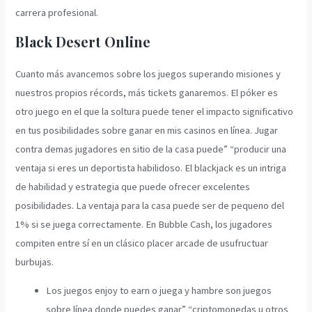
carrera profesional.
Black Desert Online
Cuanto más avancemos sobre los juegos superando misiones y
nuestros propios récords, más tickets ganaremos. El póker es
otro juego en el que la soltura puede tener el impacto significativo
en tus posibilidades sobre ganar en mis casinos en línea. Jugar
contra demas jugadores en sitio de la casa puede” “producir una
ventaja si eres un deportista habilidoso. El blackjack es un intriga
de habilidad y estrategia que puede ofrecer excelentes
posibilidades. La ventaja para la casa puede ser de pequeno del
1% si se juega correctamente. En Bubble Cash, los jugadores
compiten entre sí en un clásico placer arcade de usufructuar
burbujas.
Los juegos enjoy to earn o juega y hambre son juegos
sobre línea donde puedes ganar” “criptomonedas u otros