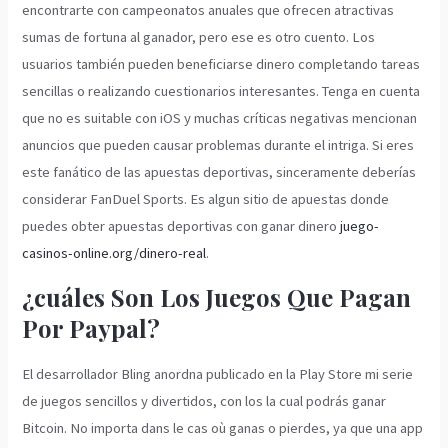
encontrarte con campeonatos anuales que ofrecen atractivas
sumas de fortuna al ganador, pero ese es otro cuento. Los
usuarios también pueden beneficiarse dinero completando tareas
sencillas o realizando cuestionarios interesantes. Tenga en cuenta
que no es suitable con iOS y muchas críticas negativas mencionan
anuncios que pueden causar problemas durante el intriga. Si eres
este fanático de las apuestas deportivas, sinceramente deberías
considerar FanDuel Sports. Es algun sitio de apuestas donde
puedes obter apuestas deportivas con ganar dinero
juego-
casinos-online.org/dinero-real
.
¿cuáles Son Los Juegos Que Pagan
Por Paypal?
El desarrollador Bling anordna publicado en la Play Store mi serie
de juegos sencillos y divertidos, con los la cual podrás ganar
Bitcoin. No importa dans le cas où ganas o pierdes, ya que una app