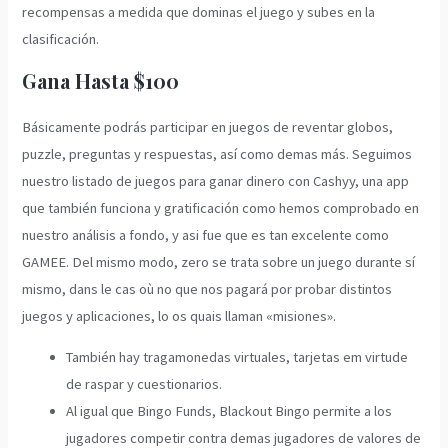
recompensas a medida que dominas el juego y subes en la
clasificación.
Gana Hasta $100
Básicamente podrás participar en juegos de reventar globos,
puzzle, preguntas y respuestas, así como demas más. Seguimos
nuestro listado de juegos para ganar dinero con Cashyy, una app
que también funciona y gratificación como hemos comprobado en
nuestro análisis a fondo, y asi fue que es tan excelente como
GAMEE. Del mismo modo, zero se trata sobre un juego durante sí
mismo, dans le cas où no que nos pagará por probar distintos
juegos y aplicaciones, lo os quais llaman «misiones».
También hay tragamonedas virtuales, tarjetas em virtude
de raspar y cuestionarios.
Al igual que Bingo Funds, Blackout Bingo permite a los
jugadores competir contra demas jugadores de valores de