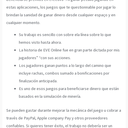
estas aplicaciones, los juegos que te questionnable por jugar lo
brindan la sanidad de ganar dinero desde cualquier espaço y en
cualquier momento.
Su trabajo es sencillo con sobre ela línea sobre lo que
hemos visto hasta ahora.
La historia de EVE Online fue en gran parte dictada por mis
jugadores” “con sus acciones.
Los jugadores ganan puntos a lo largo del camino que
incluye rachas, combos sumado a bonificaciones por
finalización anticipada.
Es uno de esos juegos para beneficiarse dinero que están
basados en la simulación de minería.
Se pueden gastar durante mejorar la mecánica del juego u cobrar a
través de PayPal, Apple company Pay y otros proveedores
confiables. Si quieres tener éxito, el trabajo no debería ser un