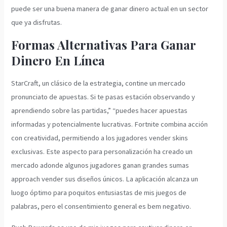
puede ser una buena manera de ganar dinero actual en un sector
que ya disfrutas.
Formas Alternativas Para Ganar
Dinero En Línea
StarCraft, un clásico de la estrategia, contine un mercado
pronunciato de apuestas. Si te pasas estación observando y
aprendiendo sobre las partidas,” “puedes hacer apuestas
informadas y potencialmente lucrativas. Fortnite combina acción
con creatividad, permitiendo a los jugadores vender skins
exclusivas. Este aspecto para personalización ha creado un
mercado adonde algunos jugadores ganan grandes sumas
approach vender sus diseños únicos. La aplicación alcanza un
luogo óptimo para poquitos entusiastas de mis juegos de
palabras, pero el consentimiento general es bem negativo.