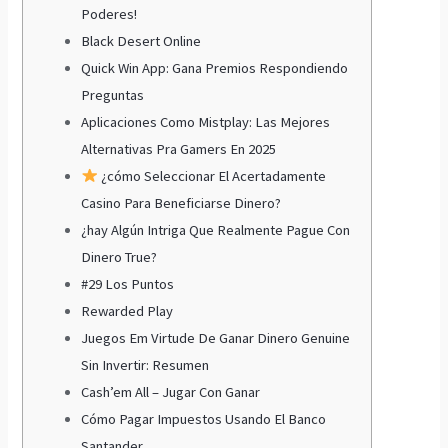
Poderes!
Black Desert Online
Quick Win App: Gana Premios Respondiendo
Preguntas
Aplicaciones Como Mistplay: Las Mejores
Alternativas Pra Gamers En 2025
¿cómo Seleccionar El Acertadamente
Casino Para Beneficiarse Dinero?
¿hay Algún Intriga Que Realmente Pague Con
Dinero True?
#29 Los Puntos
Rewarded Play
Juegos Em Virtude De Ganar Dinero Genuine
Sin Invertir: Resumen
Cash’em All – Jugar Con Ganar
Cómo Pagar Impuestos Usando El Banco
Santander