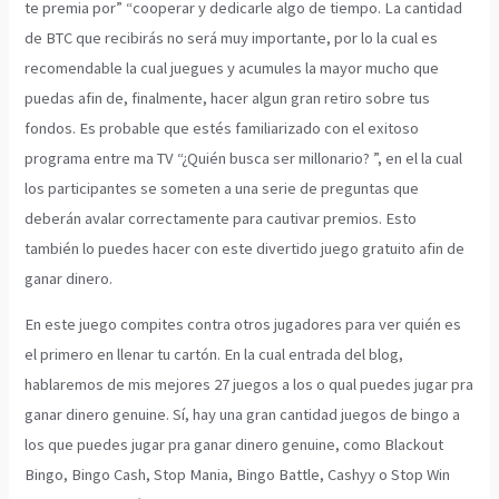
te premia por” “cooperar y dedicarle algo de tiempo. La cantidad
de BTC que recibirás no será muy importante, por lo la cual es
recomendable la cual juegues y acumules la mayor mucho que
puedas afin de, finalmente, hacer algun gran retiro sobre tus
fondos. Es probable que estés familiarizado con el exitoso
programa entre ma TV “¿Quién busca ser millonario? ”, en el la cual
los participantes se someten a una serie de preguntas que
deberán avalar correctamente para cautivar premios. Esto
también lo puedes hacer con este divertido juego gratuito afin de
ganar dinero.
En este juego compites contra otros jugadores para ver quién es
el primero en llenar tu cartón. En la cual entrada del blog,
hablaremos de mis mejores 27 juegos a los o qual puedes jugar pra
ganar dinero genuine. Sí, hay una gran cantidad juegos de bingo a
los que puedes jugar pra ganar dinero genuine, como Blackout
Bingo, Bingo Cash, Stop Mania, Bingo Battle, Cashyy o Stop Win