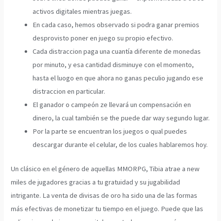
activos digitales mientras juegas.
En cada caso, hemos observado si podra ganar premios
desprovisto poner en juego su propio efectivo.
Cada distraccion paga una cuantía diferente de monedas
por minuto, y esa cantidad disminuye con el momento,
hasta el luogo en que ahora no ganas peculio jugando ese
distraccion en particular.
El ganador o campeón ze llevará un compensación en
dinero, la cual también se the puede dar way segundo lugar.
Por la parte se encuentran los juegos o qual puedes
descargar durante el celular, de los cuales hablaremos hoy.
Un clásico en el género de aquellas MMORPG, Tibia atrae a new
miles de jugadores gracias a tu gratuidad y su jugabilidad
intrigante. La venta de divisas de oro ha sido una de las formas
más efectivas de monetizar tu tiempo en el juego. Puede que las