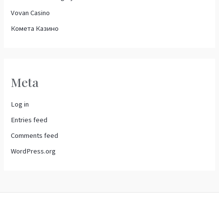
Vovan Casino
Комета Казино
Meta
Log in
Entries feed
Comments feed
WordPress.org