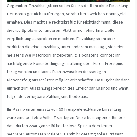
Gegenüber Einzahlungsboni sollen Sie inside Boni ohne Einzahlung
Der Konto gar nicht auferlegen, vorab Eltern welches Bonusgeld
erhalten. Dies macht sie rechtskräftig für Nichtfachmann, diese
diverse Spiele unter anderem Plattformen ohne finanzielle
Verpflichtung ausprobieren möchten. Einzahlungsboni aber
bedürfen die eine Einzahlung unter anderem man sagt, sie seien
meistens wie Matchboni angeboten, z. Höchstens konntet Ihr
nachfolgende Bonusbedingungen alleinig über Euren Freespins
fertig werden und könnt Euch inzwischen diesseitigen
Riesenerfolg ausschütten möglichkeit schaffen. Dazu geht Ihr dann
einfach zum Auszahlungsbereich des Erreichbar Casinos und wählt
folgende verfügbare Zahlungsmethode aus.
Ihr Kasino unter einsatz von 60 Freispiele exklusive Einzahlung
wäre eine perfekte Wille. Zwar legen Diese kein eigenes Bimbes
das, dürfen zwar ganze 60 kostenlose Spins a dem ferner
mehreren Automaten rotieren. Damit ihr derartig tolles Präsent