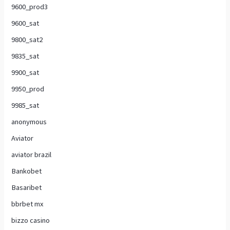
9600_prod3
9600_sat
9800_sat2
9835_sat
9900_sat
9950_prod
9985_sat
anonymous
Aviator
aviator brazil
Bankobet
Basaribet
bbrbet mx
bizzo casino