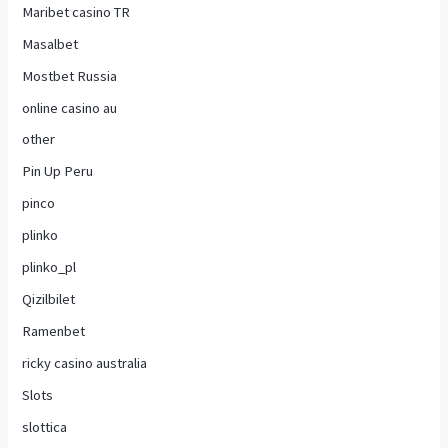
Maribet casino TR
Masalbet
Mostbet Russia
online casino au
other
Pin Up Peru
pinco
plinko
plinko_pl
Qizilbilet
Ramenbet
ricky casino australia
Slots
slottica