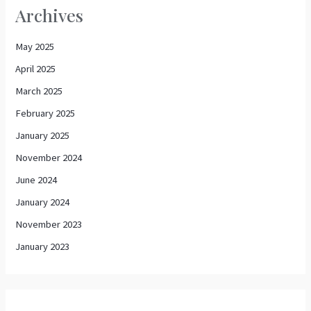
Archives
May 2025
April 2025
March 2025
February 2025
January 2025
November 2024
June 2024
January 2024
November 2023
January 2023