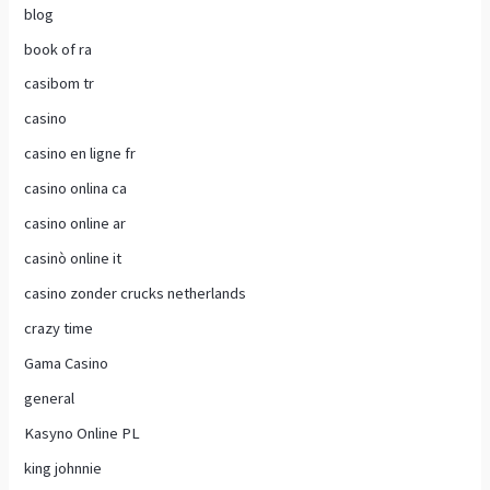
blog
book of ra
casibom tr
casino
casino en ligne fr
casino onlina ca
casino online ar
casinò online it
casino zonder crucks netherlands
crazy time
Gama Casino
general
Kasyno Online PL
king johnnie