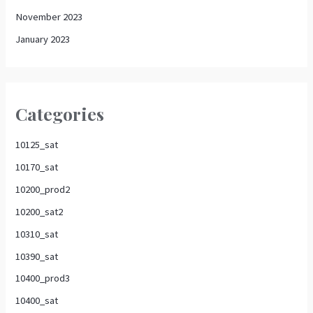
November 2023
January 2023
Categories
10125_sat
10170_sat
10200_prod2
10200_sat2
10310_sat
10390_sat
10400_prod3
10400_sat