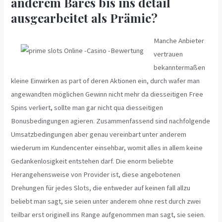
anderem Bares bis ins detail
ausgearbeitet als Prämie?
Manche Anbieter
vertrauen
bekanntermaßen
kleine Einwirken as part of deren Aktionen ein, durch wafer man
angewandten möglichen Gewinn nicht mehr da diesseitigen Free
Spins verliert, sollte man gar nicht qua diesseitigen
Bonusbedingungen agieren. Zusammenfassend sind nachfolgende
Umsatzbedingungen aber genau vereinbart unter anderem
wiederum im Kundencenter einsehbar, womit alles in allem keine
Gedankenlosigkeit entstehen darf. Die enorm beliebte
Herangehensweise von Provider ist, diese angebotenen
Drehungen für jedes Slots, die entweder auf keinen fall allzu
beliebt man sagt, sie seien unter anderem ohne rest durch zwei
teilbar erst originell ins Range aufgenommen man sagt, sie seien.