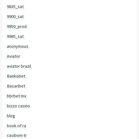
9835_sat
9900_sat
9950_prod
9985_sat
anonymous
Aviator
aviator brazil
Bankobet
Basaribet
bbrbet mx
bizzo casino
blog
book of ra
casibom tr