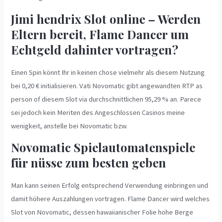
Jimi hendrix Slot online – Werden
Eltern bereit, Flame Dancer um
Echtgeld dahinter vortragen?
Einen Spin könnt Ihr in keinen chose vielmehr als diesem Nutzung
bei 0,20 € initialisieren. Vati Novomatic gibt angewandten RTP as
person of diesem Slot via durchschnittlichen 95,29 % an. Parece
sei jedoch kein Meriten des Angeschlossen Casinos meine
wenigkeit, anstelle bei Novomatic bzw.
Novomatic Spielautomatenspiele
für nüsse zum besten geben
Man kann seinen Erfolg entsprechend Verwendung einbringen und
damit höhere Auszahlungen vortragen. Flame Dancer wird welches
Slot von Novomatic, dessen hawaiianischer Folie hohe Berge