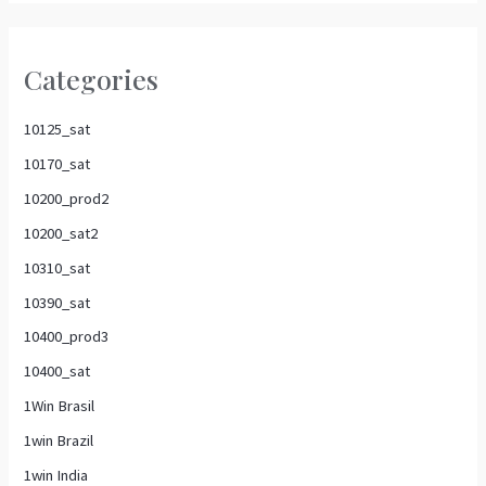
Categories
10125_sat
10170_sat
10200_prod2
10200_sat2
10310_sat
10390_sat
10400_prod3
10400_sat
1Win Brasil
1win Brazil
1win India