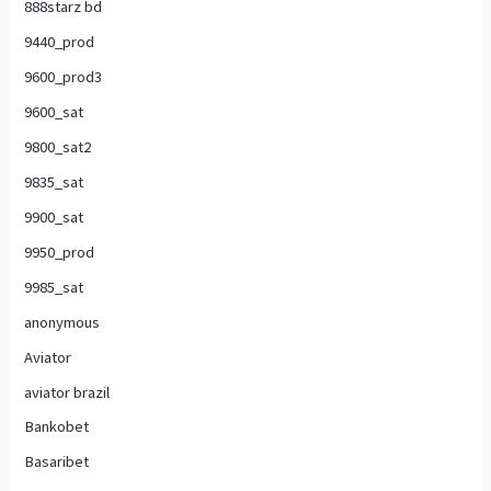
888starz bd
9440_prod
9600_prod3
9600_sat
9800_sat2
9835_sat
9900_sat
9950_prod
9985_sat
anonymous
Aviator
aviator brazil
Bankobet
Basaribet