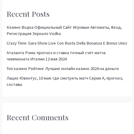
r
Recent Posts
c
h
Казино Водка Официальный Сайт Игровые Автоматы, Вход,
f
Регистрация Зеркало Vodka
o
Crazy Time: Gara Show Live Con Ruota Della Bonanza E Bonus Unici
r
Аталанта Рома: прогноз и ставка точный счёт матча
:
чемпионата Италии 12 мая 2024
Топ казино Рейтинг Лучшие онлайн казино 2024 на деньги
Лацио Ювентус, 10 мая: где смотреть матч Серии А, прогноз,
составы
Recent Comments