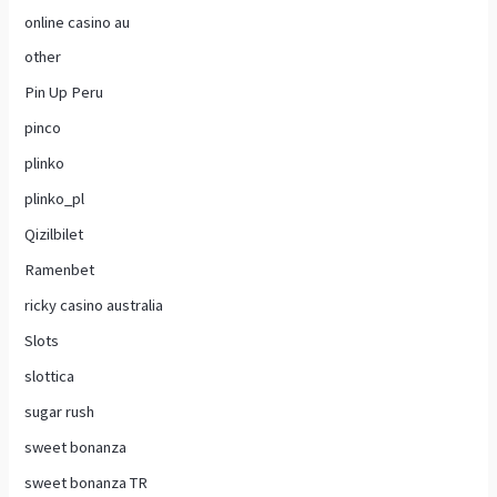
online casino au
other
Pin Up Peru
pinco
plinko
plinko_pl
Qizilbilet
Ramenbet
ricky casino australia
Slots
slottica
sugar rush
sweet bonanza
sweet bonanza TR