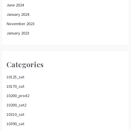
June 2024
January 2024
November 2023
January 2023
Categories
10125_sat
10170_sat
10200_prod2
10200_sat2
10310_sat
10390_sat