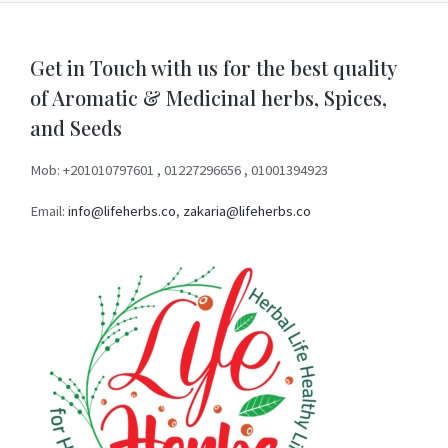
Get in Touch with us for the best quality
of Aromatic & Medicinal herbs, Spices,
and Seeds
Mob: +201010797601 , 01227296656 , 01001394923
Email:
info@lifeherbs.co
,
zakaria@lifeherbs.co