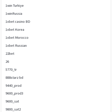
1win Turkiye
1winRussia
1xbet casino BD
1xbet Korea
1xbet Morocco
1xbet Russian
22bet
26
5770_tr
888starz bd
9440_prod
9600_prod3
9600_sat
9800_sat2