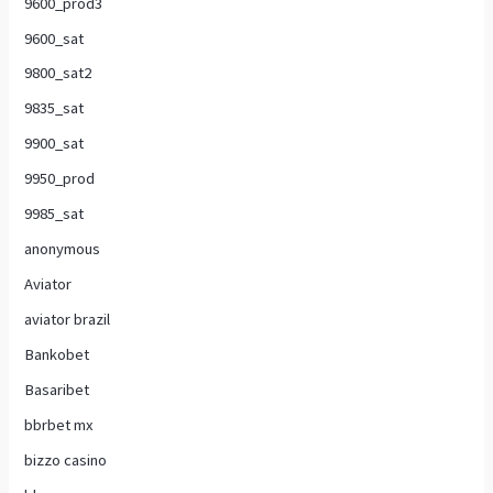
9600_prod3
9600_sat
9800_sat2
9835_sat
9900_sat
9950_prod
9985_sat
anonymous
Aviator
aviator brazil
Bankobet
Basaribet
bbrbet mx
bizzo casino