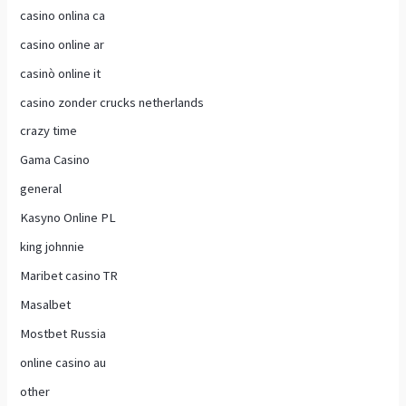
casino onlina ca
casino online ar
casinò online it
casino zonder crucks netherlands
crazy time
Gama Casino
general
Kasyno Online PL
king johnnie
Maribet casino TR
Masalbet
Mostbet Russia
online casino au
other