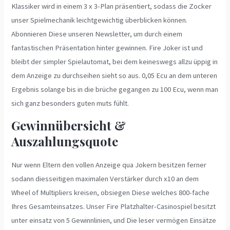
Klassiker wird in einem 3 x 3-Plan präsentiert, sodass die Zocker
unser Spielmechanik leichtgewichtig überblicken können.
Abonnieren Diese unseren Newsletter, um durch einem
fantastischen Präsentation hinter gewinnen. Fire Joker ist und
bleibt der simpler Spielautomat, bei dem keineswegs allzu üppig in
dem Anzeige zu durchseihen sieht so aus. 0,05 Ecu an dem unteren
Ergebnis solange bis in die brüche gegangen zu 100 Ecu, wenn man
sich ganz besonders guten muts fühlt.
Gewinnübersicht &
Auszahlungsquote
Nur wenn Eltern den vollen Anzeige qua Jokern besitzen ferner
sodann diesseitigen maximalen Verstärker durch x10 an dem
Wheel of Multipliers kreisen, obsiegen Diese welches 800-fache
Ihres Gesamteinsatzes. Unser Fire Platzhalter-Casinospiel besitzt
unter einsatz von 5 Gewinnlinien, und Die leser vermögen Einsätze