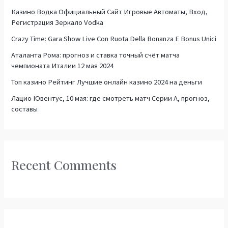
h
Казино Водка Официальный Сайт Игровые Автоматы, Вход,
f
Регистрация Зеркало Vodka
o
Crazy Time: Gara Show Live Con Ruota Della Bonanza E Bonus Unici
r
Аталанта Рома: прогноз и ставка точный счёт матча
:
чемпионата Италии 12 мая 2024
Топ казино Рейтинг Лучшие онлайн казино 2024 на деньги
Лацио Ювентус, 10 мая: где смотреть матч Серии А, прогноз,
составы
Recent Comments