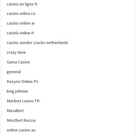
casino en ligne fr
casino onlina ca
casino online ar
casinò online it
casino zonder crucks netherlands
crazy time
Gama Casino
general
Kasyno Online PL
king johnnie
Maribet casino TR
Masalbet
Mostbet Russia
online casino au