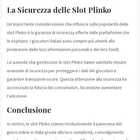
La Sicurezza delle Slot Plinko
Un’importante considerazione che influisce sulla popolarità delle
slot Plinko è la garanzia di sicurezza offerta dalle piattaforme che
le ospitano. I giocatori italiani sono sempre più attenti alla
protezione delle loro informazioni personali e dei loro fondi.
Le aziende che gestiscono le slot Plinko hanno adottato misure
avanzate di sicurezza per proteggere i dati dei giocatori e
garantire transazioni sicure. Questa attenzione alla sicurezza ha
accresciuto la fiducia dei consumatori, facendone aumentare
l’adozione.
Conclusione
In sintesi, le slot Plinko stanno rivoluzionando il panorama del
gioco online in Italia grazie alla loro semplicità, coinvolgimento