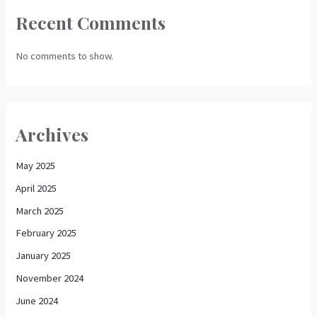
Recent Comments
No comments to show.
Archives
May 2025
April 2025
March 2025
February 2025
January 2025
November 2024
June 2024