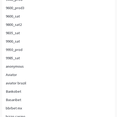
9600_prod3
9600_sat
9800_sat2
9835_sat
9900_sat
9950_prod
9985_sat
anonymous
Aviator
aviator brazil
Bankobet
Basaribet
bbrbet mx
bizzo casino