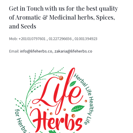
Get in Touch with us for the best quality
of Aromatic & Medicinal herbs, Spices,
and Seeds
Mob: +201010797601 , 01227296656 , 01001394923
Email:
info@lifeherbs.co
,
zakaria@lifeherbs.co