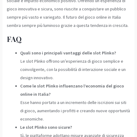
sociale e impatto economico positivo. Offrendo un’esperienza di
gioco innovativa e sicura, sono riuscite a conquistare un pubblico
sempre più vasto e variegato. Il futuro del gioco online in Italia
sembra sempre più luminoso grazie a questa tendenza in crescita.
FAQ
Quali sono i principali vantaggi delle slot Plinko?
Le slot Plinko offrono un’esperienza di gioco semplice e
coinvolgente, con la possibilità di interazione sociale e un
design innovativo.
Come le slot Plinko influenzano l’economia del gioco
online in Italia?
Esse hanno portato a un incremento delle iscrizioni sui siti
di gioco, aumentando i profitti e creando nuove opportunità
economiche.
Le slot Plinko sono sicure?
Sì, le piattaforme adottano misure avanzate di sicurezza