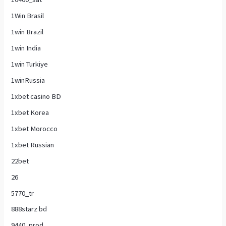
1Win Brasil
1win Brazil
1win India
1win Turkiye
1winRussia
1xbet casino BD
1xbet Korea
1xbet Morocco
1xbet Russian
22bet
26
5770_tr
888starz bd
9440_prod