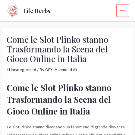
Skip
MAI
Life Herbs
to
MEN
content
Post
navigation
Come le Slot Plinko stanno
Trasformando la Scena del
Gioco Online in Italia
/
Uncategorized
/ By
GFX. Mahmoud Ali
Come le Slot Plinko stanno
Trasformando la Scena del
Gioco Online in Italia
Le slot Plinko stanno divenendo un fenomeno di grande rilevanza