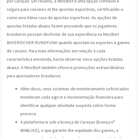
por Curaçao. Em resumo, a Mostbet é uma opção confiável e
segura para cassinos at the apostas esportivas, certificando-a
como uma ótima casa de apostas esportivas. As opções de
apostas listadas abaixo fazem possuindo que os jogadores
brasileiros possam desfrutar de sua experiência na Mostbet
BAYERISCHER RUNDFUNK quando apostam na esportes e games
de cassino. Para mais informações em relação à cada
característica envolvida, basta observar since opções listadas
abaixo. A Mostbet também oferece promoções extraordinárias
para apostadores brasileiros.
Além disso, seus sistemas de monitoramento sofisticados
monitoram cada sign in e movimentação financeira para
identificar qualquer atividade suspeita sobre forma
precoce.
A plataforma ie sob a licença de Curaçao (licença nº
8048/JAZ), o que garante the equidade dos games, a