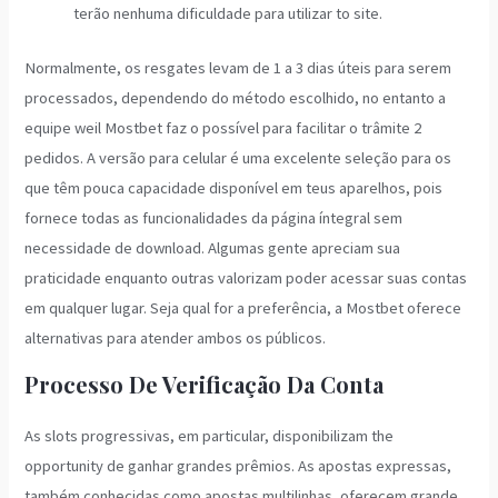
terão nenhuma dificuldade para utilizar to site.
Normalmente, os resgates levam de 1 a 3 dias úteis para serem
processados, dependendo do método escolhido, no entanto a
equipe weil Mostbet faz o possível para facilitar o trâmite 2
pedidos. A versão para celular é uma excelente seleção para os
que têm pouca capacidade disponível em teus aparelhos, pois
fornece todas as funcionalidades da página íntegral sem
necessidade de download. Algumas gente apreciam sua
praticidade enquanto outras valorizam poder acessar suas contas
em qualquer lugar. Seja qual for a preferência, a Mostbet oferece
alternativas para atender ambos os públicos.
Processo De Verificação Da Conta
As slots progressivas, em particular, disponibilizam the
opportunity de ganhar grandes prêmios. As apostas expressas,
também conhecidas como apostas multilinhas, oferecem grande