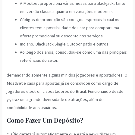
A Mostbet proporciona várias mesas para blackjack, tanto
em versão clássica quanto em variações modernas.
Códigos de promoção são códigos especiais la cual os
clientes tem a possibilidade de usar para comprar uma
oferta promocional ou desconto nos serviços.
Indiano, BlackJack Single Outdoor patio e outros.
Ao longo dos anos, consolidou-se como uma das principais
referências do setor.
demandando somente alguns min dos jogadores e apostadores. O
MostBet e casa para apostas já se consolidou como cargo de
jogadores electronic apostadores do Brasil. Funcionando desde
yr, traz uma grande diversidade de atrações, além de
confiabilidade aos usuários.
Como Fazer Um Depósito?
O sítio detetará automaticamente que está a new utilizar um