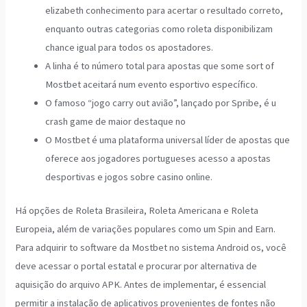
elizabeth conhecimento para acertar o resultado correto,
enquanto outras categorias como roleta disponibilizam
chance igual para todos os apostadores.
A linha é to número total para apostas que some sort of
Mostbet aceitará num evento esportivo específico.
O famoso “jogo carry out avião”, lançado por Spribe, é u
crash game de maior destaque no
O Mostbet é uma plataforma universal líder de apostas que
oferece aos jogadores portugueses acesso a apostas
desportivas e jogos sobre casino online.
Há opções de Roleta Brasileira, Roleta Americana e Roleta
Europeia, além de variações populares como um Spin and Earn.
Para adquirir to software da Mostbet no sistema Android os, você
deve acessar o portal estatal e procurar por alternativa de
aquisição do arquivo APK. Antes de implementar, é essencial
permitir a instalação de aplicativos provenientes de fontes não