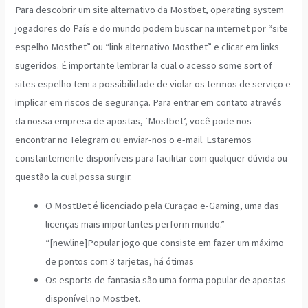
Para descobrir um site alternativo da Mostbet, operating system
jogadores do País e do mundo podem buscar na internet por “site
espelho Mostbet” ou “link alternativo Mostbet” e clicar em links
sugeridos. É importante lembrar la cual o acesso some sort of
sites espelho tem a possibilidade de violar os termos de serviço e
implicar em riscos de segurança. Para entrar em contato através
da nossa empresa de apostas, ‘Mostbet’, você pode nos
encontrar no Telegram ou enviar-nos o e-mail. Estaremos
constantemente disponíveis para facilitar com qualquer dúvida ou
questão la cual possa surgir.
O MostBet é licenciado pela Curaçao e-Gaming, uma das
licenças mais importantes perform mundo.”
“[newline]Popular jogo que consiste em fazer um máximo
de pontos com 3 tarjetas, há ótimas
Os esports de fantasia são uma forma popular de apostas
disponível no Mostbet.