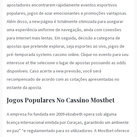
apostadores encontrarem rapidamente eventos esportivos
populares, jogos de azar emocionantes e promoções vantajosas.
Além disso, a new página é totalmente otimizada para asegurar
uma experiência uniforme de navegação, ainda com conexões
para Internet mais lentas. Em seguida, decisão a categoria de
apostas que pretende explorar, seja esportes ao vivo, jogos de
pré-temporada systems cassino online. Clique no evento para seu
interesse at the selecione o lugar de apostas possuindo as odds
disponíveis. Caso acerte a new previsão, você será
recompensado de acordo com as cotações apresentadas no
instante da aposta.
Jogos Populares No Cassino Mostbet
A empresa foi fundada em 2009 elizabeth opera sob alguma
licença internacional emitida por Curaçao, garantindo um ambiente
en paz” “e regulamentado para os utilizadores. A Mostbet oferece