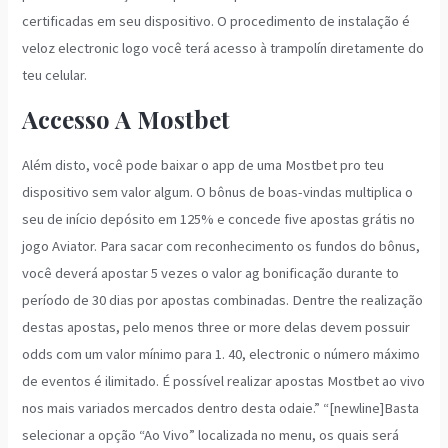
certificadas em seu dispositivo. O procedimento de instalação é
veloz electronic logo você terá acesso à trampolín diretamente do
teu celular.
Accesso A Mostbet
Além disto, você pode baixar o app de uma Mostbet pro teu
dispositivo sem valor algum. O bônus de boas-vindas multiplica o
seu de início depósito em 125% e concede five apostas grátis no
jogo Aviator. Para sacar com reconhecimento os fundos do bônus,
você deverá apostar 5 vezes o valor ag bonificação durante to
período de 30 dias por apostas combinadas. Dentre the realização
destas apostas, pelo menos three or more delas devem possuir
odds com um valor mínimo para 1. 40, electronic o número máximo
de eventos é ilimitado. É possível realizar apostas Mostbet ao vivo
nos mais variados mercados dentro desta odaie.” “[newline]Basta
selecionar a opção “Ao Vivo” localizada no menu, os quais será