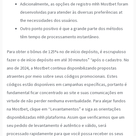
Adicionalmente, as opções de registro mhh Mostbet foram
desenvolvidas para atender às diversas preferências at
the necessidades dos usuários.
Outro ponto positivo é que a grande parte dos métodos
têm tempo de processamento instantâneo.
Para obter o bônus de 125% no de início depósito, é escrupuloso
fazer o de início depósito em até 30 minutos” “após o cadastro. No
ano de 2024, a Mostbet continua disponibilizando propostas
atraentes por meio sobre seus códigos promocionais. Estes
códigos estão disponíveis em campanhas específicas, portanto é
fundamental ficar concentrado ao site e suas comunicações em
virtude de não perder nenhuma eventualidade. Para alejar fundos
na Mostbet, clique em “Levantamentos” e siga as orientações
disponibilizadas mhh plataforma. Assim que verificarmos que um
seu pedido de levantamento é autêntico e válido, será
processado rapidamente para que você possa receber os seus