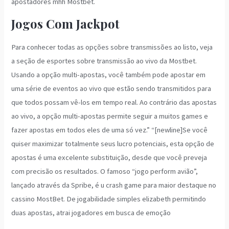
apostadores mhh Mostbet.
Jogos Com Jackpot
Para conhecer todas as opções sobre transmissões ao listo, veja
a seção de esportes sobre transmissão ao vivo da Mostbet.
Usando a opção multi-apostas, você também pode apostar em
uma série de eventos ao vivo que estão sendo transmitidos para
que todos possam vê-los em tempo real. Ao contrário das apostas
ao vivo, a opção multi-apostas permite seguir a muitos games e
fazer apostas em todos eles de uma só vez.” “[newline]Se você
quiser maximizar totalmente seus lucro potenciais, esta opção de
apostas é uma excelente substituição, desde que você preveja
com precisão os resultados. O famoso “jogo perform avião”,
lançado através da Spribe, é u crash game para maior destaque no
cassino MostBet. De jogabilidade simples elizabeth permitindo
duas apostas, atrai jogadores em busca de emoção