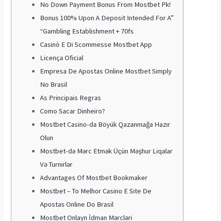
No Down Payment Bonus From Mostbet Pk!
Bonus 100% Upon A Deposit Intended For A”
“Gambling Establishment + 70fs
Casinò E Di Scommesse Mostbet App
Licença Oficial
Empresa De Apostas Online Mostbet Simply
No Brasil
As Principais Regras
Como Sacar Dinheiro?
Mostbet Casino-da Böyük Qazanmağa Hazır
Olun
Mostbet-də Mərc Etmək Üçün Məşhur Liqalar
Və Turnirlər
Advantages Of Mostbet Bookmaker
Mostbet – To Melhor Casino E Site De
Apostas Online Do Brasil
Mostbet Onlayn İdman Mərcləri