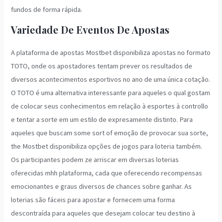
fundos de forma rápida.
Variedade De Eventos De Apostas
A plataforma de apostas Mostbet disponibiliza apostas no formato
TOTO, onde os apostadores tentam prever os resultados de
diversos acontecimentos esportivos no ano de uma única cotação.
O TOTO é uma alternativa interessante para aqueles o qual gostam
de colocar seus conhecimentos em relação à esportes à controllo
e tentar a sorte em um estilo de expresamente distinto. Para
aqueles que buscam some sort of emoção de provocar sua sorte,
the Mostbet disponibiliza opções de jogos para loteria também.
Os participantes podem ze arriscar em diversas loterias
oferecidas mhh plataforma, cada que oferecendo recompensas
emocionantes e graus diversos de chances sobre ganhar. As
loterias são fáceis para apostar e fornecem uma forma
descontraída para aqueles que desejam colocar teu destino à