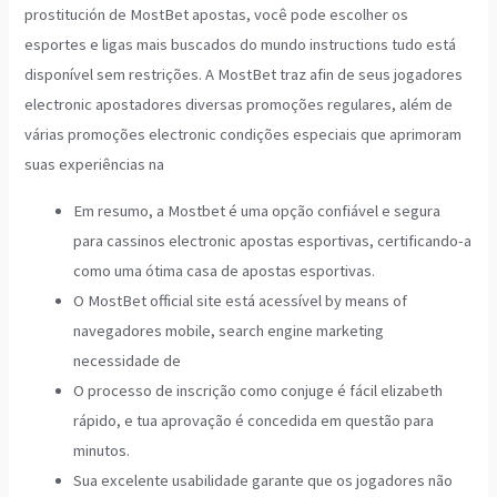
prostitución de MostBet apostas, você pode escolher os
esportes e ligas mais buscados do mundo instructions tudo está
disponível sem restrições. A MostBet traz afin de seus jogadores
electronic apostadores diversas promoções regulares, além de
várias promoções electronic condições especiais que aprimoram
suas experiências na
Em resumo, a Mostbet é uma opção confiável e segura
para cassinos electronic apostas esportivas, certificando-a
como uma ótima casa de apostas esportivas.
O MostBet official site está acessível by means of
navegadores mobile, search engine marketing
necessidade de
O processo de inscrição como conjuge é fácil elizabeth
rápido, e tua aprovação é concedida em questão para
minutos.
Sua excelente usabilidade garante que os jogadores não