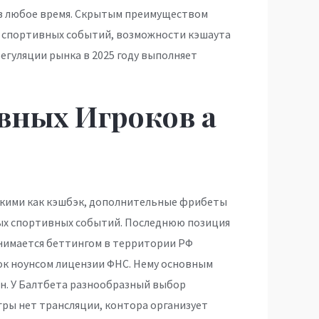
 в любое время. Скрытым преимуществом
й спортивных событий, возможности кэшаута
регуляции рынка в 2025 году выполняет
вных Игроков а
акими как кэшбэк, дополнительные фрибеты
ых спортивных событий. Последнюю позиция
анимается беттингом в территории РФ
вок ноунсом лицензии ФНС. Нему основным
ин. У Балтбета разнообразный выбор
игры нет трансляции, контора организует