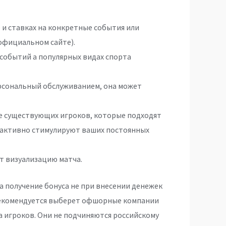
 и ставках на конкретные события или
официальном сайте).
событий а популярных видах спорта
ерсональный обслуживанием, она может
же существующих игроков, которые подходят
ы активно стимулируют ваших постоянных
ет визуализацию матча.
а получение бонуса не при внесении денежек
 рекомендуется выберет офшорные компании
а игроков. Они не подчиняются российскому