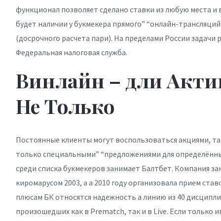
функционал позволяет сделано ставки из любую места и
будет наличии у букмекера прямого” “онлайн-трансляци
(досрочного расчета пари). На пределами России задачи 
Федеральная налоговая служба.
Винлайн – дли Акти
Не Только
Постоянные клиенты могут воспользоваться акциями, т
только специальными” “предложениями для определённ
среди списка букмекеров занимает Балтбет. Компания з
киромарусом 2003, а а 2010 году организовала прием ста
плюсам БК относятся надежность а линию из 40 дисципл
произошедших как в Prematch, так и в Live. Если только 