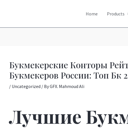
Home
Products
st
vigation
Букмекерские Конторы Рей
Букмекеров России: Топ Бк 2
/
Uncategorized
/ By
GFX. Mahmoud Ali
Лучшие Букм