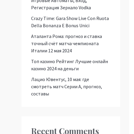
Игровые Автоматы, Вход,
Регистрация Зеркало Vodka
Crazy Time: Gara Show Live Con Ruota
Della Bonanza E Bonus Unici
Аталанта Рома: прогноз и ставка
точный счёт матча чемпионата
Италии 12 мая 2024
Топ казино Рейтинг Лучшие онлайн
казино 2024 на деньги
Лацио Ювентус, 10 мая: где
смотреть матч Серии А, прогноз,
составы
Recent Comments