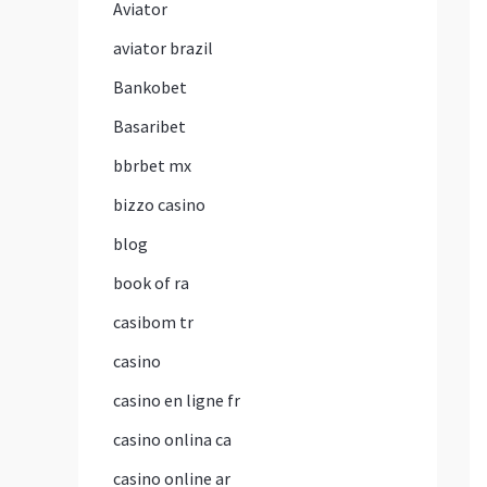
Aviator
aviator brazil
Bankobet
Basaribet
bbrbet mx
bizzo casino
blog
book of ra
casibom tr
casino
casino en ligne fr
casino onlina ca
casino online ar