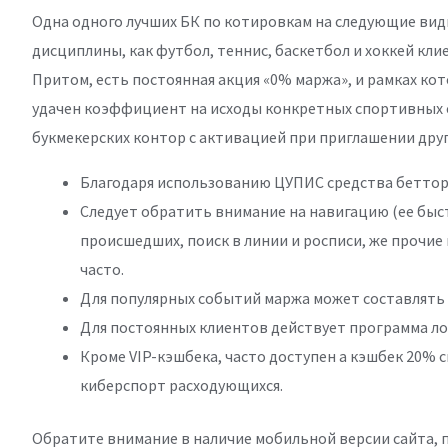
Одна одного лучших БК по котировкам на следующие вид
дисциплины, как футбол, теннис, баскетбол и хоккей клиен
Притом, есть постоянная акция «0% маржа», и рамках ко
удачен коэффициент на исходы конкретных спортивных 
букмекерских контор с активацией при приглашении друга
Благодаря использованию ЦУПИС средства бетторо
Следует обратить внимание на навигацию (ее быс
происшедших, поиск в линии и росписи, же прочие
часто.
Для популярных событий маржа может составлять 
Для постоянных клиентов действует программа ло
Кроме VIP-кэшбека, часто доступен а кэшбек 20% с
киберспорт расходующихся.
Обратите внимание в наличие мобильной версии сайта, пр