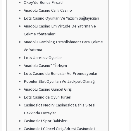
Okey’de Bonus Firsati!
Anadolu Casino Canlı Casino
Lots Casino Oyunları Ve Yazılım Sağlayıcıları
Anadolu Casino Em Virtude De Yatırma Ve
Çekme Yöntemleri:
Anadolu Gambling Establishment Para Çekme
Ve Yatırma
Lots Ücretsiz Oyunlar
Anadolu Casino” “i̇letişim
Lots Casino’da Bonuslar Ve Promosyonlar
Popüler Slot Oyunları Ve Jackpot Olanağı
Anadolu Casino Güncel Giriş
Lots Casino’da Oyun Türleri
Casinoslot Nedir? Casinoslot Bahis Sitesi
Hakkında Detaylar
Casinoslot Spor Bahisleri
Casinoslot Güncel Giriş Adresi Casinoslot