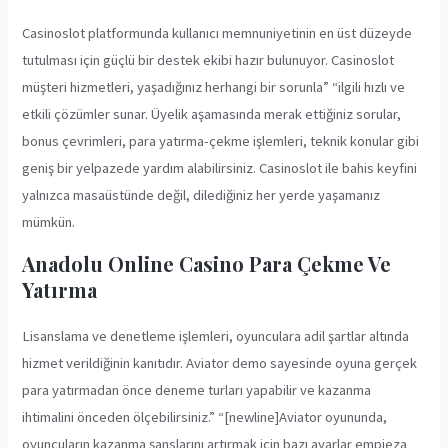
Casinoslot platformunda kullanıcı memnuniyetinin en üst düzeyde
tutulması için güçlü bir destek ekibi hazır bulunuyor. Casinoslot
müşteri hizmetleri, yaşadığınız herhangi bir sorunla” “ilgili hızlı ve
etkili çözümler sunar. Üyelik aşamasında merak ettiğiniz sorular,
bonus çevrimleri, para yatırma-çekme işlemleri, teknik konular gibi
geniş bir yelpazede yardım alabilirsiniz. Casinoslot ile bahis keyfini
yalnızca masaüstünde değil, dilediğiniz her yerde yaşamanız
mümkün.
Anadolu Online Casino Para Çekme Ve
Yatırma
Lisanslama ve denetleme işlemleri, oyunculara adil şartlar altında
hizmet verildiğinin kanıtıdır. Aviator demo sayesinde oyuna gerçek
para yatırmadan önce deneme turları yapabilir ve kazanma
ihtimalini önceden ölçebilirsiniz.” “[newline]Aviator oyununda,
oyuncuların kazanma şanslarını artırmak için bazı ayarlar empieza