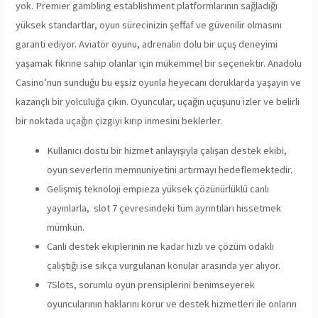
yok. Premier gambling establishment platformlarının sağladığı
yüksek standartlar, oyun sürecinizin şeffaf ve güvenilir olmasını
garanti ediyor. Aviatör oyunu, adrenalin dolu bir uçuş deneyimi
yaşamak fikrine sahip olanlar için mükemmel bir seçenektir. Anadolu
Casino’nun sunduğu bu eşsiz oyunla heyecanı doruklarda yaşayın ve
kazançlı bir yolculuğa çıkın. Oyuncular, uçağın uçuşunu izler ve belirli
bir noktada uçağın çizgiyi kırıp inmesini beklerler.
Kullanıcı dostu bir hizmet anlayışıyla çalışan destek ekibi,
oyun severlerin memnuniyetini artırmayı hedeflemektedir.
Gelişmiş teknoloji empieza yüksek çözünürlüklü canlı
yayınlarla, slot 7 çevresindeki tüm ayrıntıları hissetmek
mümkün.
Canlı destek ekiplerinin ne kadar hızlı ve çözüm odaklı
çalıştığı ise sıkça vurgulanan konular arasında yer alıyor.
7Slots, sorumlu oyun prensiplerini benimseyerek
oyuncularının haklarını korur ve destek hizmetleri ile onların