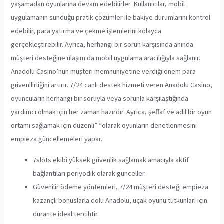
yaşamadan oyunlarına devam edebilirler. Kullanıcılar, mobil
uygulamanın sunduğu pratik çözümler ile bakiye durumlarını kontrol
edebilir, para yatırma ve çekme işlemlerini kolayca
gerçekleştirebilir. Ayrıca, herhangi bir sorun karşısında anında
müşteri desteğine ulaşım da mobil uygulama aracılığıyla sağlanır.
Anadolu Casino’nun müşteri memnuniyetine verdiği önem para
güvenilirliğini artırır. 7/24 canlı destek hizmeti veren Anadolu Casino,
oyuncuların herhangi bir soruyla veya sorunla karşılaştığında
yardımcı olmak için her zaman hazırdır. Ayrıca, şeffaf ve adil bir oyun
ortamı sağlamak için düzenli” “olarak oyunların denetlenmesini
empieza güncellemeleri yapar.
7slots ekibi yüksek güvenlik sağlamak amacıyla aktif
bağlantıları periyodik olarak günceller.
Güvenilir ödeme yöntemleri, 7/24 müşteri desteği empieza
kazançlı bonuslarla dolu Anadolu, uçak oyunu tutkunları için
durante ideal tercihtir.