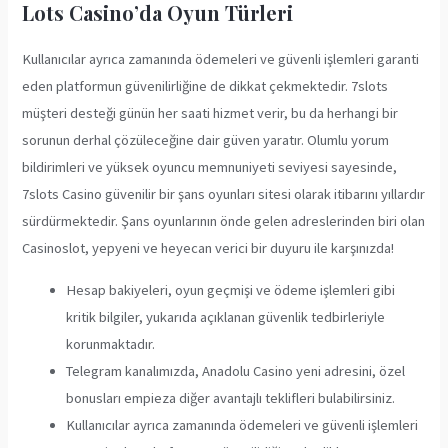
Lots Casino’da Oyun Türleri
Kullanıcılar ayrıca zamanında ödemeleri ve güvenli işlemleri garanti
eden platformun güvenilirliğine de dikkat çekmektedir. 7slots
müşteri desteği günün her saati hizmet verir, bu da herhangi bir
sorunun derhal çözüleceğine dair güven yaratır. Olumlu yorum
bildirimleri ve yüksek oyuncu memnuniyeti seviyesi sayesinde,
7slots Casino güvenilir bir şans oyunları sitesi olarak itibarını yıllardır
sürdürmektedir. Şans oyunlarının önde gelen adreslerinden biri olan
Casinoslot, yepyeni ve heyecan verici bir duyuru ile karşınızda!
Hesap bakiyeleri, oyun geçmişi ve ödeme işlemleri gibi
kritik bilgiler, yukarıda açıklanan güvenlik tedbirleriyle
korunmaktadır.
Telegram kanalımızda, Anadolu Casino yeni adresini, özel
bonusları empieza diğer avantajlı teklifleri bulabilirsiniz.
Kullanıcılar ayrıca zamanında ödemeleri ve güvenli işlemleri