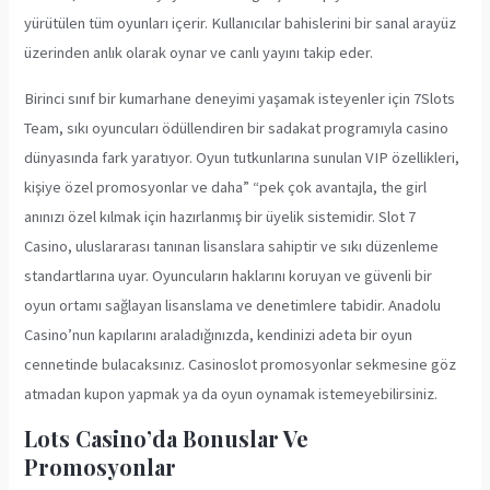
yürütülen tüm oyunları içerir. Kullanıcılar bahislerini bir sanal arayüz
üzerinden anlık olarak oynar ve canlı yayını takip eder.
Birinci sınıf bir kumarhane deneyimi yaşamak isteyenler için 7Slots
Team, sıkı oyuncuları ödüllendiren bir sadakat programıyla casino
dünyasında fark yaratıyor. Oyun tutkunlarına sunulan VIP özellikleri,
kişiye özel promosyonlar ve daha” “pek çok avantajla, the girl
anınızı özel kılmak için hazırlanmış bir üyelik sistemidir. Slot 7
Casino, uluslararası tanınan lisanslara sahiptir ve sıkı düzenleme
standartlarına uyar. Oyuncuların haklarını koruyan ve güvenli bir
oyun ortamı sağlayan lisanslama ve denetimlere tabidir. Anadolu
Casino’nun kapılarını araladığınızda, kendinizi adeta bir oyun
cennetinde bulacaksınız. Casinoslot promosyonlar sekmesine göz
atmadan kupon yapmak ya da oyun oynamak istemeyebilirsiniz.
Lots Casino’da Bonuslar Ve
Promosyonlar