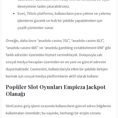
deneyiminin tadını çıkarabilirsiniz.
Evet, 7Slots platformu, kullanıcıların para çekme ve yatırma
işlemlerini güvenli ve hızlı bir şekilde yapabilmeleri için
çeşitli yöntemler sunar.
Örneğin, daha önce “anadolu casino 701”, “anadolu casino 813”,
“anadolu casino 665” ve “anadolu gambling establishment 698” gibi
farklı adresler üzerinden hizmet vermekteydi. Dolayısıyla sah
sosyal medya hesapları üzerinden en en yeni ve güncel adresini
duyurmaktadır. Casinoslot, kullanıcılarıyla etkin bir şekilde iletişim
kurmak için sosyal medya platformlarını aktif olarak kullanır.
Popüler Slot Oyunları Empieza Jackpot
Olanağı
SlotCasino giriş işlemi sırasında kullanıcıların güncel adres bilgilerini
kullanmaları önemlidir; bu sayede, herhangi bir erişim sorunu