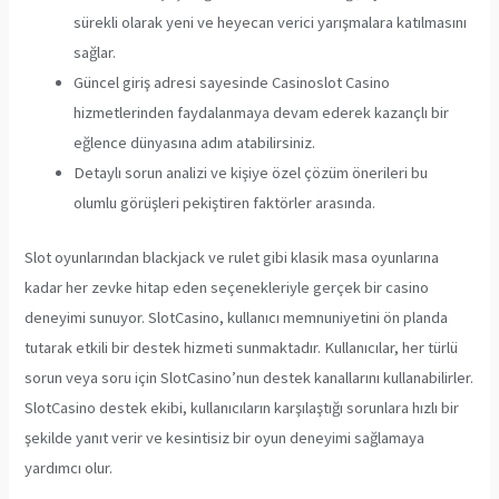
sürekli olarak yeni ve heyecan verici yarışmalara katılmasını
sağlar.
Güncel giriş adresi sayesinde Casinoslot Casino
hizmetlerinden faydalanmaya devam ederek kazançlı bir
eğlence dünyasına adım atabilirsiniz.
Detaylı sorun analizi ve kişiye özel çözüm önerileri bu
olumlu görüşleri pekiştiren faktörler arasında.
Slot oyunlarından blackjack ve rulet gibi klasik masa oyunlarına
kadar her zevke hitap eden seçenekleriyle gerçek bir casino
deneyimi sunuyor. SlotCasino, kullanıcı memnuniyetini ön planda
tutarak etkili bir destek hizmeti sunmaktadır. Kullanıcılar, her türlü
sorun veya soru için SlotCasino’nun destek kanallarını kullanabilirler.
SlotCasino destek ekibi, kullanıcıların karşılaştığı sorunlara hızlı bir
şekilde yanıt verir ve kesintisiz bir oyun deneyimi sağlamaya
yardımcı olur.