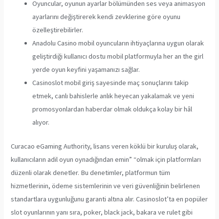
Oyuncular, oyunun ayarlar bölümünden ses veya animasyon
ayarlarını değiştirerek kendi zevklerine göre oyunu
özelleştirebilirler.
Anadolu Casino mobil oyuncuların ihtiyaçlarına uygun olarak
geliştirdiği kullanıcı dostu mobil platformuyla her an the girl
yerde oyun keyfini yaşamanızı sağlar.
Casinoslot mobil giriş sayesinde maç sonuçlarını takip
etmek, canlı bahislerle anlık heyecan yakalamak ve yeni
promosyonlardan haberdar olmak oldukça kolay bir hâl
alıyor.
Curacao eGaming Authority, lisans veren köklü bir kuruluş olarak,
kullanıcıların adil oyun oynadığından emin” “olmak için platformları
düzenli olarak denetler. Bu denetimler, platformun tüm
hizmetlerinin, ödeme sistemlerinin ve veri güvenliğinin belirlenen
standartlara uygunluğunu garanti altına alır. Casinoslot’ta en popüler
slot oyunlarının yanı sıra, poker, black jack, bakara ve rulet gibi