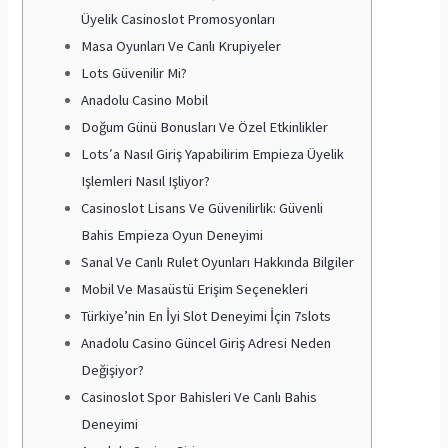
Üyelik Casinoslot Promosyonları
Masa Oyunları Ve Canlı Krupiyeler
Lots Güvenilir Mi?
Anadolu Casino Mobil
Doğum Günü Bonusları Ve Özel Etkinlikler
Lots′a Nasıl Giriş Yapabilirim Empieza Üyelik
Işlemleri Nasıl Işliyor?
Casinoslot Lisans Ve Güvenilirlik: Güvenli
Bahis Empieza Oyun Deneyimi
Sanal Ve Canlı Rulet Oyunları Hakkında Bilgiler
Mobil Ve Masaüstü Erişim Seçenekleri
Türkiye’nin En İyi Slot Deneyimi İçin 7slots
Anadolu Casino Güncel Giriş Adresi Neden
Değişiyor?
Casinoslot Spor Bahisleri Ve Canlı Bahis
Deneyimi