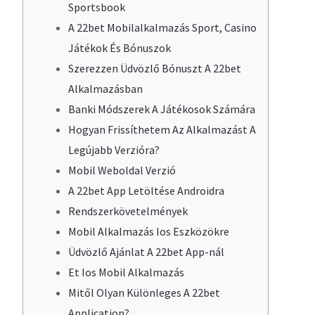
Sportsbook
A 22bet Mobilalkalmazás Sport, Casino
Játékok És Bónuszok
Szerezzen Üdvözlő Bónuszt A 22bet
Alkalmazásban
Banki Módszerek A Játékosok Számára
Hogyan Frissíthetem Az Alkalmazást A
Legújabb Verzióra?
Mobil Weboldal Verzió
A 22bet App Letöltése Androidra
Rendszerkövetelmények
Mobil Alkalmazás Ios Eszközökre
Üdvözlő Ajánlat A 22bet App-nál
Et Ios Mobil Alkalmazás
Mitől Olyan Különleges A 22bet
Application?