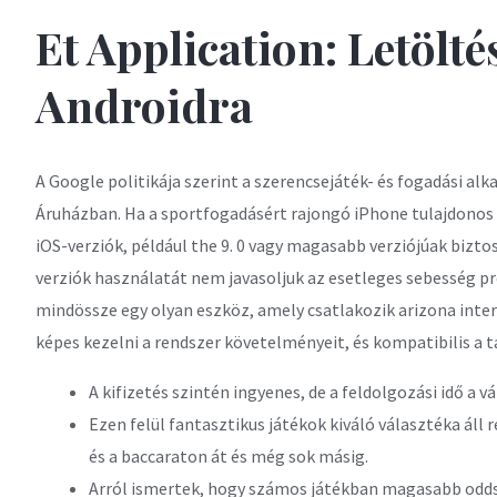
Et Application: Letölté
Androidra
A Google politikája szerint a szerencsejáték- és fogadási a
Áruházban. Ha a sportfogadásért rajongó iPhone tulajdonos 
iOS-verziók, például the 9. 0 vagy magasabb verziójúak bizt
verziók használatát nem javasoljuk az esetleges sebesség p
mindössze egy olyan eszköz, amely csatlakozik arizona int
képes kezelni a rendszer követelményeit, és kompatibilis a 
A kifizetés szintén ingyenes, de a feldolgozási idő a 
Ezen felül fantasztikus játékok kiváló választéka áll 
és a baccaraton át és még sok másig.
Arról ismertek, hogy számos játékban magasabb oddso