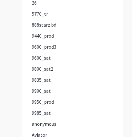
26
5770_tr
888starz bd
9440_prod
9600_prod3
9600_sat
9800_sat2
9835_sat
9900_sat
9950_prod
9985_sat
anonymous
Aviator