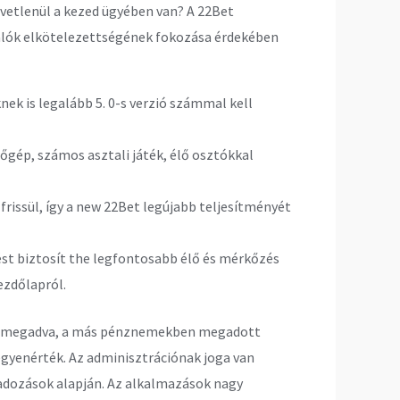
vetlenül a kezed ügyében van? A 22Bet
nálók elkötelezettségének fokozása érdekében
k is legalább 5. 0-s verzió számmal kell
őgép, számos asztali játék, élő osztókkal
rissül, így a new 22Bet legújabb teljesítményét
st biztosít the legfontosabb élő és mérkőzés
ezdőlapról.
ck megadva, a más pénznemekben megadott
egyenérték. Az adminisztrációnak joga van
adozások alapján. Az alkalmazások nagy