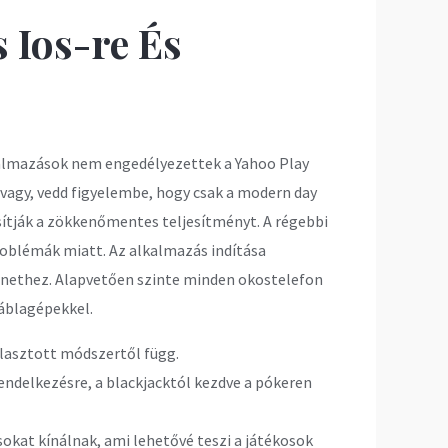
s Ios-re És
lkalmazások nem engedélyezettek a Yahoo Play
vagy, vedd figyelembe, hogy csak a modern day
osítják a zökkenőmentes teljesítményt. A régebbi
roblémák miatt. Az alkalmazás indítása
ernethez. Alapvetően szinte minden okostelefon
táblagépekkel.
választott módszertől függ.
rendelkezésre, a blackjacktól kezdve a pókeren
kat kínálnak, ami lehetővé teszi a játékosok