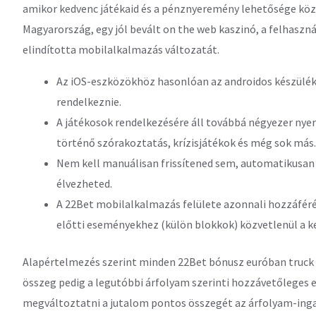
amikor kedvenc játékaid és a pénznyeremény lehetősége köz
Magyarország, egy jól bevált on the web kaszinó, a felhasz
elindította mobilalkalmazás változatát.
Az iOS-eszközökhöz hasonlóan az androidos készülékne
rendelkeznie.
A játékosok rendelkezésére áll továbbá négyezer nyer
történő szórakoztatás, krízisjátékok és még sok más.
Nem kell manuálisan frissítened sem, automatikusan f
élvezheted.
A 22Bet mobilalkalmazás felülete azonnali hozzáféré
előtti eseményekhez (külön blokkok) közvetlenül a k
Alapértelmezés szerint minden 22Bet bónusz euróban tru
összeg pedig a legutóbbi árfolyam szerinti hozzávetőleges 
megváltoztatni a jutalom pontos összegét az árfolyam-ing