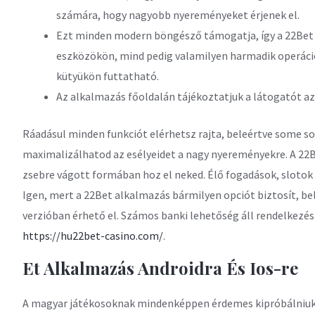
számára, hogy nagyobb nyereményeket érjenek el.
Ezt minden modern böngésző támogatja, így a 22Bet m
eszközökön, mind pedig valamilyen harmadik operáci
kütyükön futtatható.
Az alkalmazás főoldalán tájékoztatjuk a látogatót az
Ráadásul minden funkciót elérhetsz rajta, beleértve some sor
maximalizálhatod az esélyeidet a nagy nyereményekre. A 22
zsebre vágott formában hoz el neked. Élő fogadások, slotok e
Igen, mert a 22Bet alkalmazás bármilyen opciót biztosít, bel
verzióban érhető el. Számos banki lehetőség áll rendelkezé
https://hu22bet-casino.com/
.
Et Alkalmazás Androidra És Ios-re
A magyar játékosoknak mindenképpen érdemes kipróbálniuk e