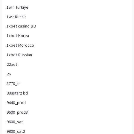
1win Turkiye
1winRussia
1xbet casino BD
1xbet Korea
1xbet Morocco
1xbet Russian
22bet
26
5770_tr
888starz bd
9440_prod
9600_prod3
9600_sat
9800_sat2