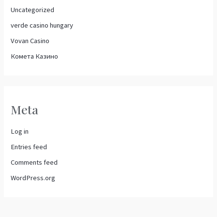
Uncategorized
verde casino hungary
Vovan Casino
Комета Казино
Meta
Log in
Entries feed
Comments feed
WordPress.org