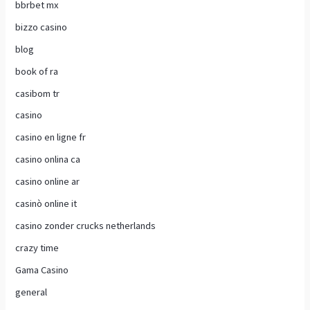
bbrbet mx
bizzo casino
blog
book of ra
casibom tr
casino
casino en ligne fr
casino onlina ca
casino online ar
casinò online it
casino zonder crucks netherlands
crazy time
Gama Casino
general