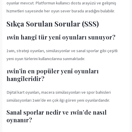
oyunlar mevcut. Platformun kullanıcı dostu arayüzü ve gelişmiş
hizmetleri sayesinde her oyun sever burada aradığını bulabilir.
Sıkça Sorulan Sorular (SSS)
1win hangi tür yeni oyunları sunuyor?
1win, strateji oyunları, simülasyonlar ve sanal sporlar gibi çeşitli
yeni oyun türlerini kullanıcılarına sunmaktadır.
1win’in en popüler yeni oyunları
hangileridir?
Dijital kart oyunları, macera simülasyonları ve spor bahisleri
simülasyonları 1win’de en çok ilgi gören yeni oyunlardandır.
Sanal sporlar nedir ve 1win’de nasıl
oynanır?