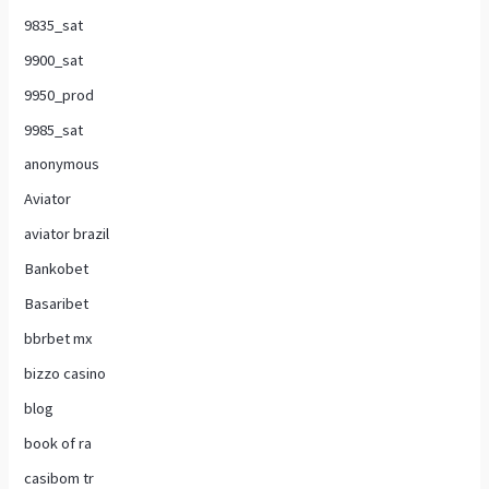
9835_sat
9900_sat
9950_prod
9985_sat
anonymous
Aviator
aviator brazil
Bankobet
Basaribet
bbrbet mx
bizzo casino
blog
book of ra
casibom tr