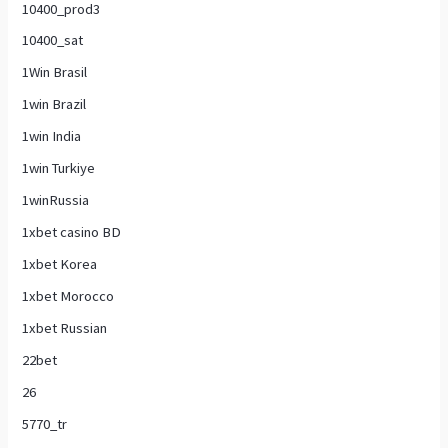
10400_prod3
10400_sat
1Win Brasil
1win Brazil
1win India
1win Turkiye
1winRussia
1xbet casino BD
1xbet Korea
1xbet Morocco
1xbet Russian
22bet
26
5770_tr