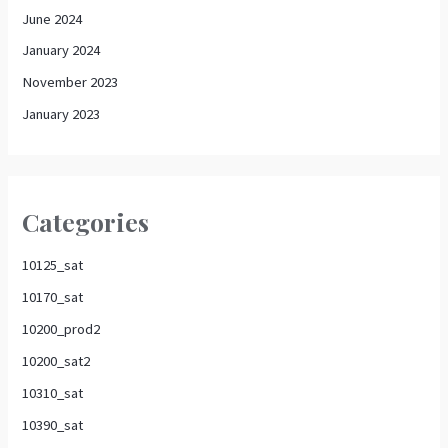
June 2024
January 2024
November 2023
January 2023
Categories
10125_sat
10170_sat
10200_prod2
10200_sat2
10310_sat
10390_sat