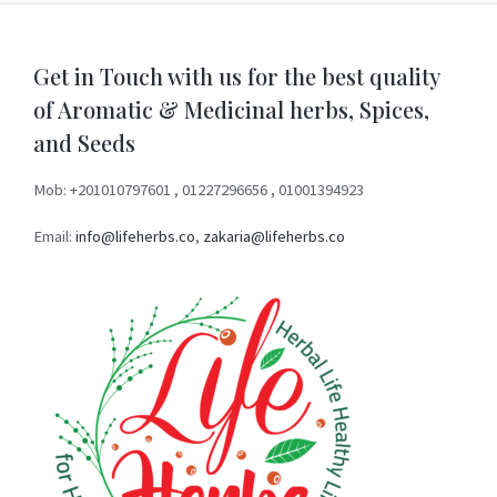
Get in Touch with us for the best quality
of Aromatic & Medicinal herbs, Spices,
and Seeds
Mob: +201010797601 , 01227296656 , 01001394923
Email:
info@lifeherbs.co
,
zakaria@lifeherbs.co